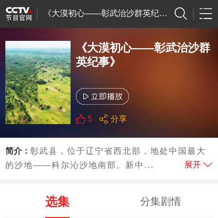
《大漠初心——彰武治沙群英纪事》
《大漠初心——彰武治沙群
英纪事》
5
分享
简介：
彰武县，位于辽宁省西北部，地处中国最大
展开
的沙地——科尔沁沙地南部。新中...
选集
分集剧情