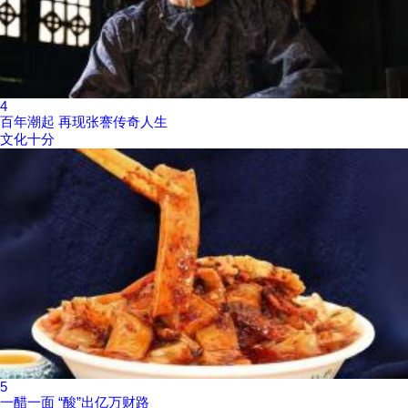
4
百年潮起 再现张謇传奇人生
文化十分
5
一醋一面 “酸”出亿万财路