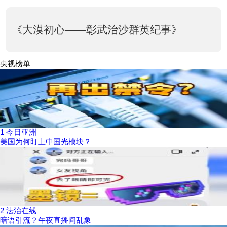
《大漠初心——彰武治沙群英纪事》
央视榜单
1
今日亚洲
美国为何盯上中国光模块？
2
法治在线
暗语引流？午夜直播间乱象