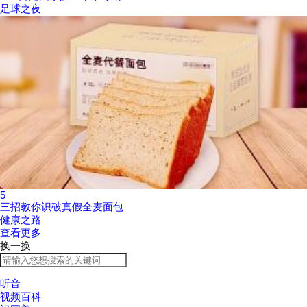
足球之夜
5
三招教你识破真假全麦面包
健康之路
查看更多
换一换
听音
视频百科