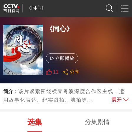
《同心》
《同心》
11
分享
简介：
该片紧紧围绕横琴粤澳深度合作区主线，运
展开
用故事化表达、纪实跟拍、航拍等...
选集
分集剧情