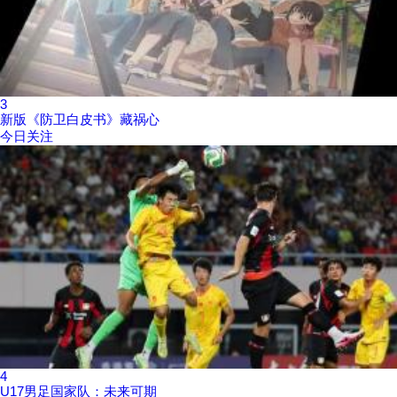
3
新版《防卫白皮书》藏祸心
今日关注
4
U17男足国家队：未来可期