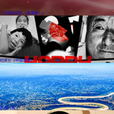
《闪亮的记忆（连播版）》
纪录片《中国喜事》
黄河人家