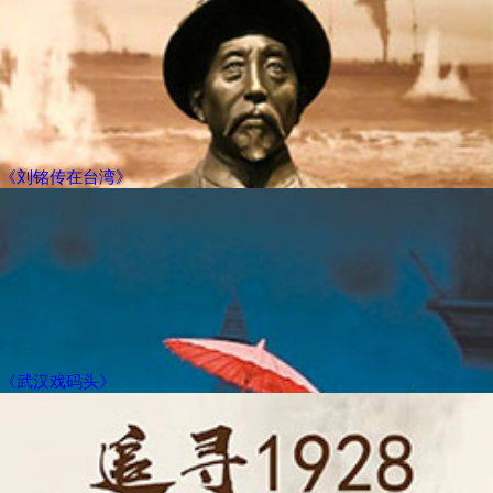
《刘铭传在台湾》
《武汉戏码头》