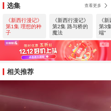
选集
查看更多
《新西行漫记》
《新西行漫记》
《新
第1集 理想的种
第2集 路与桥的
第3
子
魔法
端”
相关推荐