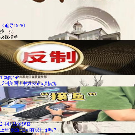
《追寻1928》
换一批
央视榜单
1
新闻1+1
反制美国！中方公布5项措施
2
中国法治观察
上班“摸鱼”公司有权开除吗？