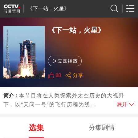
《下一站，火星》
《下一站，火星》
88
分享
简介：
本节目将在人类探索外太空历史的大视野
展开
下，以“天问一号”的飞行历程为线...
选集
分集剧情