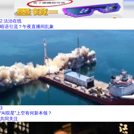
2
法治在线
暗语引流？午夜直播间乱象
3
“AI双星”上空有何新本领？
共同关注