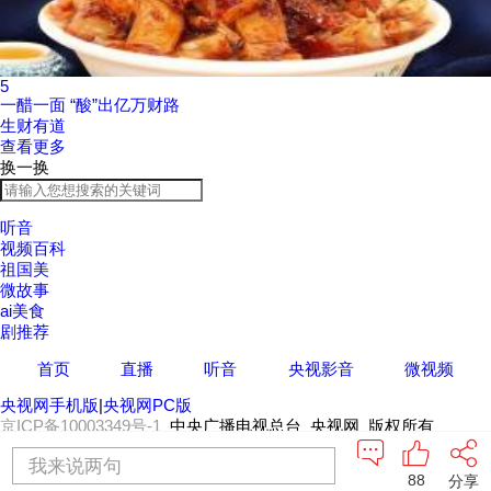
5
一醋一面 “酸”出亿万财路
生财有道
查看更多
换一换
听音
视频百科
祖国美
微故事
ai美食
剧推荐
首页
直播
听音
央视影音
微视频
央视网手机版
|
央视网PC版
京ICP备10003349号-1
中央广播电视总台 央视网 版权所有
我来说两句
88
分享