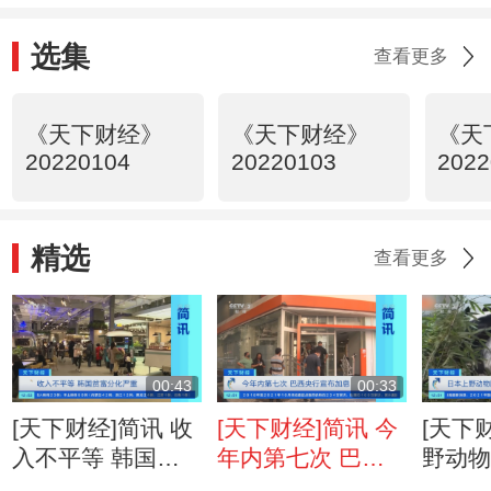
选集
查看更多
《天下财经》
《天下财经》
《天
20220104
20220103
2022
精选
查看更多
00:43
00:33
[天下财经]简讯 收
[天下财经]简讯 今
[天下
入不平等 韩国贫
年内第七次 巴西
野动
富分化严重
央行宣布加息
猫双