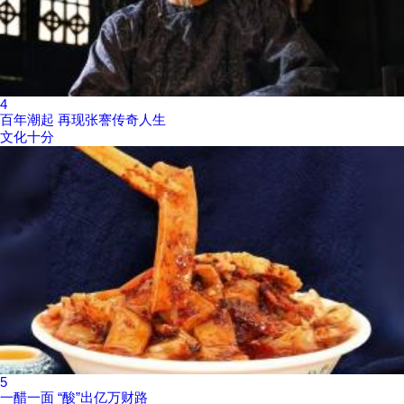
4
百年潮起 再现张謇传奇人生
文化十分
5
一醋一面 “酸”出亿万财路