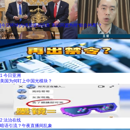
[今日环球]内塔尼亚胡访美 美以同盟为何“貌合神离”？
换一批
央视榜单
1
今日亚洲
美国为何盯上中国光模块？
2
法治在线
暗语引流？午夜直播间乱象