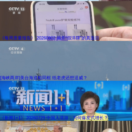
《每周质量报告》 20260802 揭开“假洋牌”的真面目
[海峡两岸]美台海巡船同框 纸老虎还想逞威？
《新闻1+1》 20260729 中国入境游，为何爆发式增长？