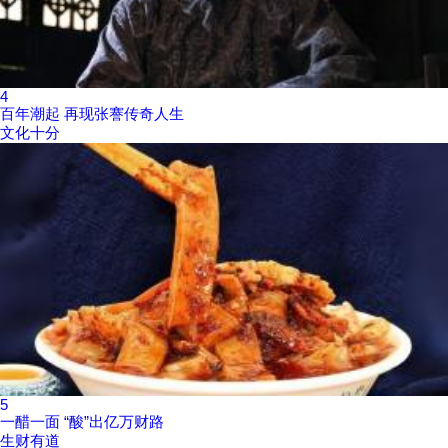
4
百年潮起 再现张謇传奇人生
文化十分
5
一醋一面 “酸”出亿万财路
生财有道