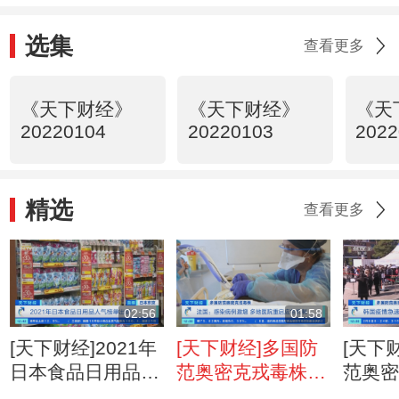
选集
查看更多
《天下财经》
《天下财经》
《天
20220104
20220103
2022
精选
查看更多
02:56
01:58
[天下财经]2021年
[天下财经]多国防
[天下
日本食品日用品人
范奥密克戎毒株
范奥
气榜单出炉
法国：感染病例激
韩国