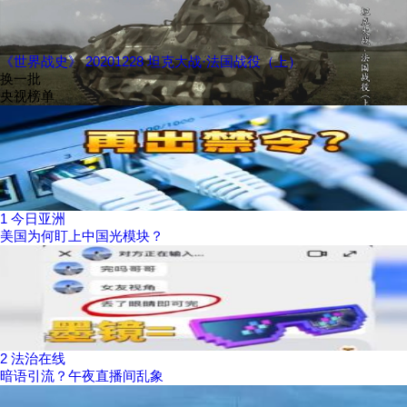
《世界战史》 20201228 坦克大战·法国战役（上）
换一批
央视榜单
1
今日亚洲
美国为何盯上中国光模块？
2
法治在线
暗语引流？午夜直播间乱象