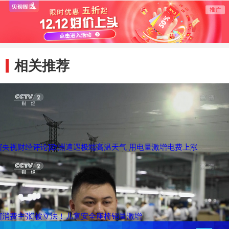
增 多地医院重启
引恐慌
应急机制
头攒
相关推荐
[央视财经评论]欧洲遭遇极端高温天气 用电量激增电费上涨
[消费主张]被立法！儿童安全座椅销量激增