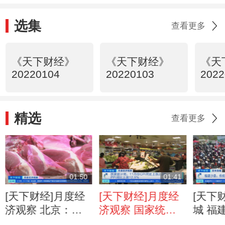
12.9%
选集
查看更多
《天下财经》
《天下财经》
《天
20220104
20220103
2022
精选
查看更多
01:50
01:41
[天下财经]月度经
[天下财经]月度经
[天下
济观察 北京：需
济观察 国家统计
城 福
求旺盛等因素推动
局：11月份CPI同
统小吃