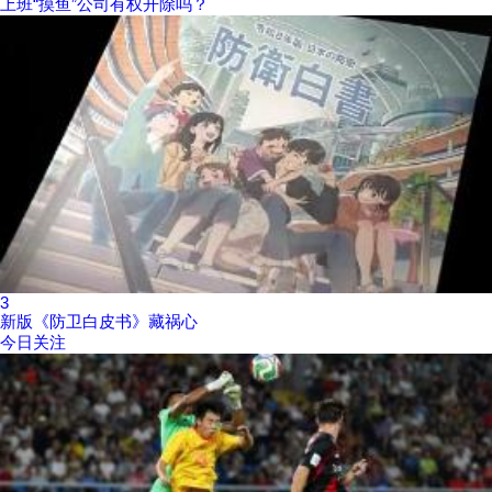
上班“摸鱼”公司有权开除吗？
3
新版《防卫白皮书》藏祸心
今日关注