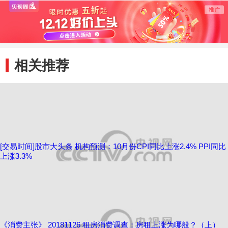
猪肉价格大幅反弹
比上涨2.3% PPI同
文旅康
比上涨12.9%
相关推荐
[交易时间]股市大头条 机构预测：10月份CPI同比上涨2.4% PPI同比
上涨3.3%
《消费主张》 20181126 租房消费调查：房租上涨为哪般？（上）