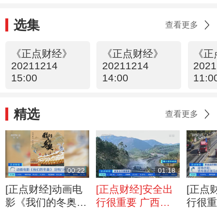
选集
查看更多
《正点财经》
《正点财经》
《正
20211214
20211214
2021
15:00
14:00
11:0
精选
查看更多
00:22
01:18
[正点财经]动画电
[正点财经]安全出
[正点
影《我们的冬奥》
行很重要 广西来
行很重
定档1月15日
宾：客车拉载货物
阳：