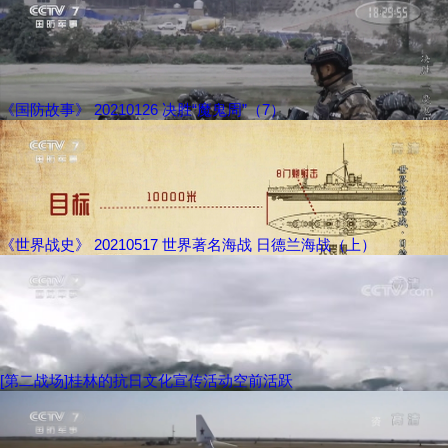
《国防故事》 20210126 决胜“魔鬼周”（7）
《世界战史》 20210517 世界著名海战 日德兰海战（上）
[第二战场]桂林的抗日文化宣传活动空前活跃