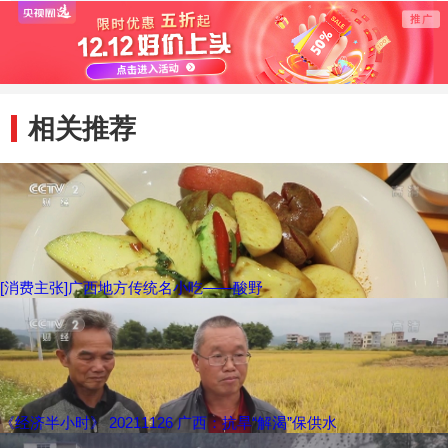
超重 车辆爆胎发
线未提
生侧翻
伤老
相关推荐
[消费主张]广西地方传统名小吃——酸野
《经济半小时》 20211126 广西：抗旱“解渴”保供水