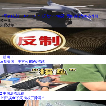
《军事科技》 20211116 “白天鹅”VS“幽灵” 图解尖端战略轰炸机
换一批
央视榜单
1
新闻1+1
反制美国！中方公布5项措施
2
中国法治观察
上班“摸鱼”公司有权开除吗？