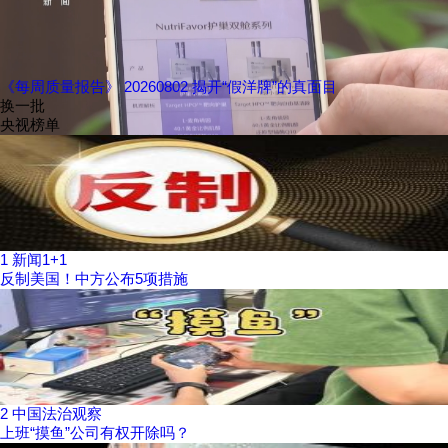
《每周质量报告》 20260802 揭开“假洋牌”的真面目
换一批
央视榜单
1
新闻1+1
反制美国！中方公布5项措施
2
中国法治观察
上班“摸鱼”公司有权开除吗？