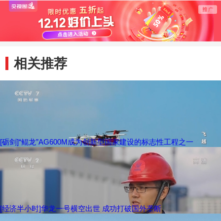
保障市场供应 确
冠病毒中和抗体联
肺炎本
保生活必需品价稳
合治疗药物获批
4例
量足
相关推荐
[砺剑]“鲲龙”AG600M成为创新型国家建设的标志性工程之一
[经济半小时]华龙一号横空出世 成功打破国外垄断