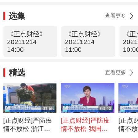
获批
选集
查看更多
《正点财经》
《正点财经》
《正
20211214
20211214
2021
14:00
11:00
10:0
精选
查看更多
01:55
00:43
[正点财经]严防疫
[正点财经]严防疫
[正点
情不放松 浙江宁
情不放松 我国首
情不放
波：镇海区多举措
家自主知识产权新
江：8