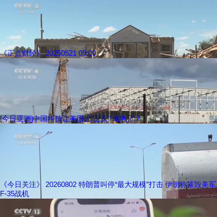
《正点财经》 20250521 09:00
[今日亚洲]中国科技让美国人“上头” 谁急了？
《今日关注》 20260802 特朗普叫停“最大规模”打击 伊朗称摧毁美军
F-35战机