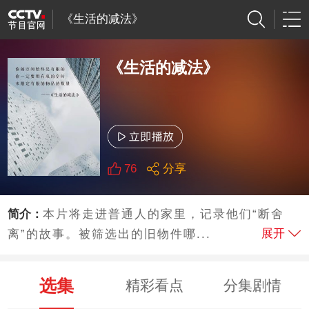
《生活的减法》
《生活的减法》
76
分享
简介：
本片将走进普通人的家里，记录他们“断舍
展开
离”的故事。被筛选出的旧物件哪...
选集
精彩看点
分集剧情