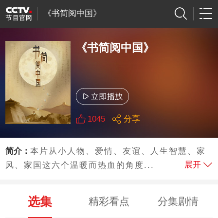
《书简阅中国》
《书简阅中国》
1045
分享
简介：
本片从小人物、爱情、友谊、人生智慧、家
展开
风、家国这六个温暖而热血的角度...
选集
精彩看点
分集剧情