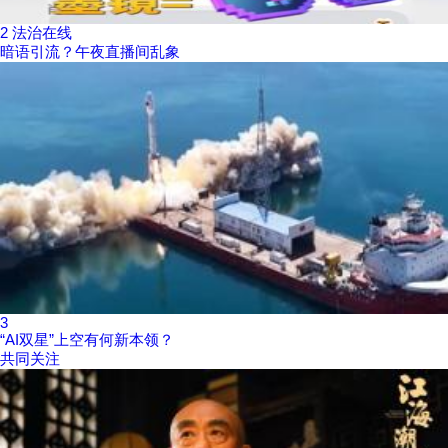
2
法治在线
暗语引流？午夜直播间乱象
3
“AI双星”上空有何新本领？
共同关注