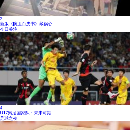
3
新版《防卫白皮书》藏祸心
今日关注
4
U17男足国家队：未来可期
足球之夜