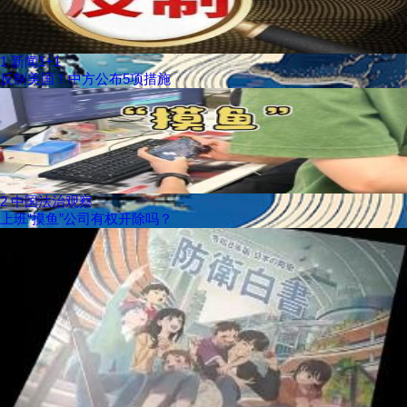
1
新闻1+1
反制美国！中方公布5项措施
2
中国法治观察
上班“摸鱼”公司有权开除吗？