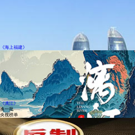
《海上福建》
《漓江》
换一批
央视榜单