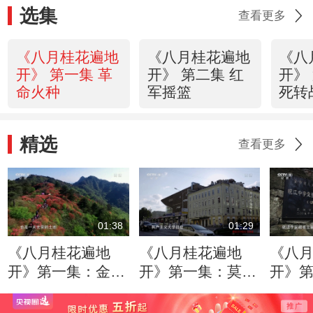
选集
查看更多
《八月桂花遍地
《八月桂花遍地
《八
开》 第一集 革
开》 第二集 红
开》
命火种
军摇篮
死转
精选
查看更多
01:38
01:29
《八月桂花遍地
《八月桂花遍地
《八
开》第一集：金寨
开》第一集：莫斯
开》
红军的摇篮 将军
科东方劳动者共产
慈的
的故乡
主义大学旧址