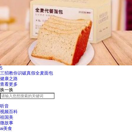
5
三招教你识破真假全麦面包
健康之路
查看更多
换一换
听音
视频百科
祖国美
微故事
ai美食