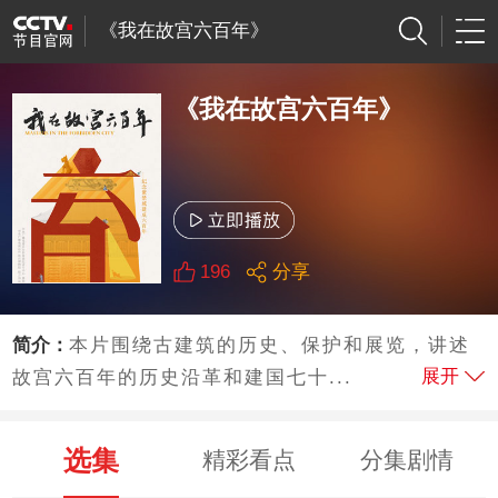
《我在故宫六百年》
《我在故宫六百年》
196
分享
简介：
本片围绕古建筑的历史、保护和展览，讲述
展开
故宫六百年的历史沿革和建国七十...
选集
精彩看点
分集剧情