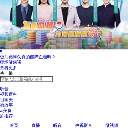
5
饭后踮脚尖真的能降血糖吗？
职场健康课
查看更多
换一换
听音
视频百科
祖国美
微故事
ai美食
剧推荐
首页
直播
听音
央视影音
微视频