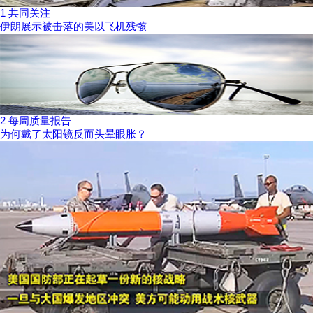
1
共同关注
伊朗展示被击落的美以飞机残骸
2
每周质量报告
为何戴了太阳镜反而头晕眼胀？