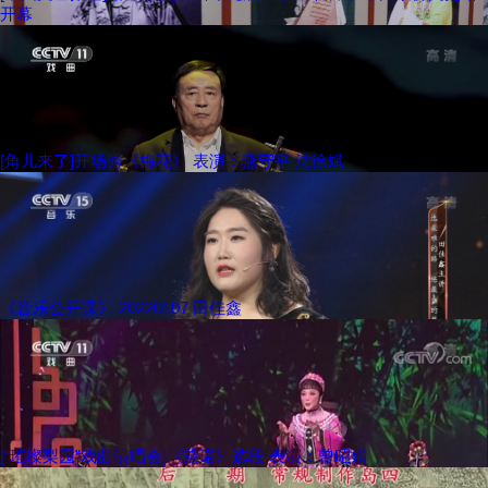
开幕
[角儿来了]开场秀《梅花》 表演：燕守平 沈徐斌
《音乐公开课》 20220107 田佳鑫
[“璀璨梨园”戏曲演唱会]《黛诺》选段 表演：曾昭娟