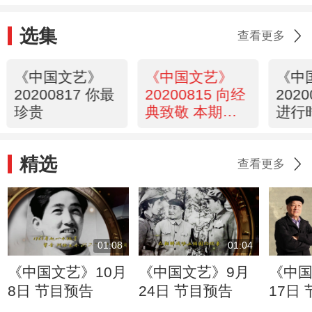
选集
查看更多
《中国文艺》
《中国文艺》
《中
20200817 你最
20200815 向经
202
珍贵
典致敬 本期致
进行
敬人物——京剧
表演艺术家 尚
精选
小云
查看更多
01:08
01:04
《中国文艺》10月
《中国文艺》9月
《中国
8日 节目预告
24日 节目预告
17日