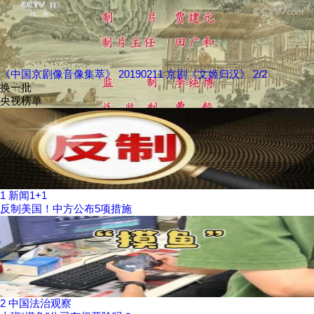
《中国京剧像音像集萃》 20190211 京剧《文姬归汉》 2/2
换一批
央视榜单
1
新闻1+1
反制美国！中方公布5项措施
2
中国法治观察