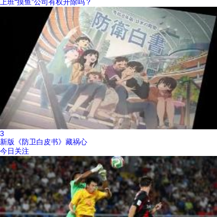
上班“摸鱼”公司有权开除吗？
3
新版《防卫白皮书》藏祸心
今日关注