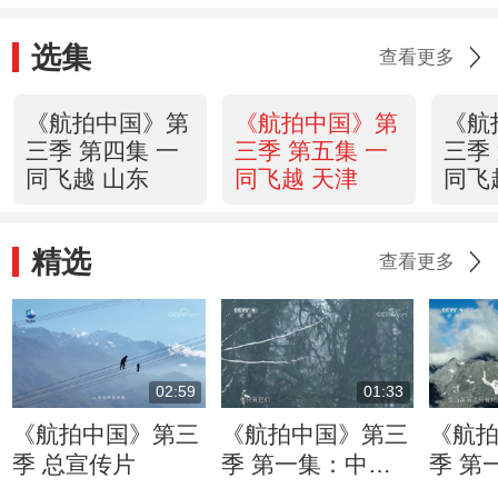
选集
查看更多
《航拍中国》第
《航拍中国》第
《航
三季 第四集 一
三季 第五集 一
三季
同飞越 山东
同飞越 天津
同飞
精选
查看更多
02:59
01:33
《航拍中国》第三
《航拍中国》第三
《航
季 总宣传片
季 第一集：中国
季 第
特有的物种 活泼
搭配 