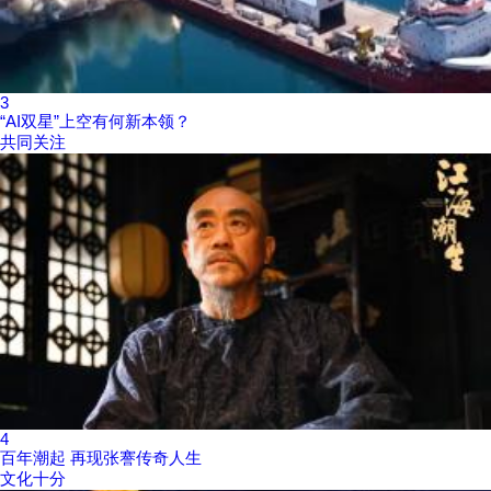
3
“AI双星”上空有何新本领？
共同关注
4
百年潮起 再现张謇传奇人生
文化十分