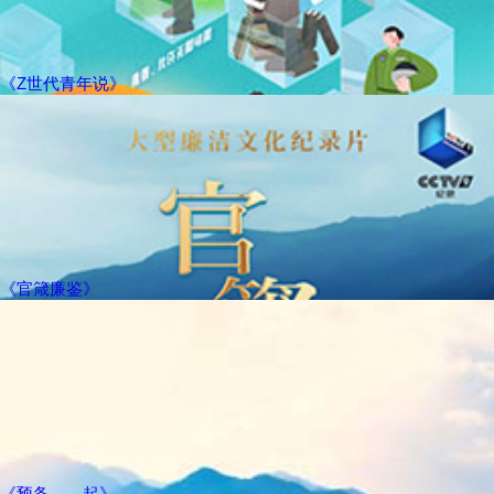
《Z世代青年说》
《官箴廉鉴》
《预备——起》