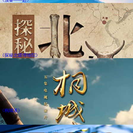
《探秘北疆博物院》
《桐城派》
换一批
央视榜单