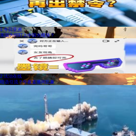
1
今日亚洲
美国为何盯上中国光模块？
2
法治在线
暗语引流？午夜直播间乱象