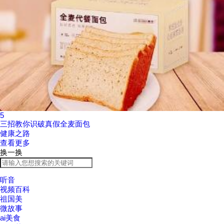
5
三招教你识破真假全麦面包
健康之路
查看更多
换一换
听音
视频百科
祖国美
微故事
ai美食