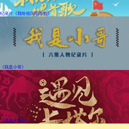
纪录片《我给祖国唱首歌》
《我是小哥》
《遇见卡塔尔》