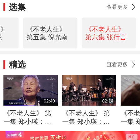
选集
查看更多
生》
《不老人生》
《不老人生》
晃
第五集 倪光南
第六集 张行言
精选
查看更多
02:40
02:14
《不老人生》 第
《不老人生》 第
《不老
一集 郑小瑛：她
一集 郑小瑛：
一集 
为交响乐的义务讲
《土楼回响》中国
中国
解坚持至今
大型交响乐上演的
女指