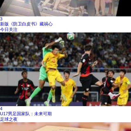
3
新版《防卫白皮书》藏祸心
今日关注
4
U17男足国家队：未来可期
足球之夜