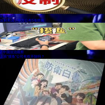
1
新闻1+1
反制美国！中方公布5项措施
2
中国法治观察
上班“摸鱼”公司有权开除吗？