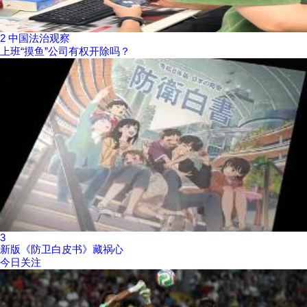
2
中国法治观察
上班“摸鱼”公司有权开除吗？
3
新版《防卫白皮书》藏祸心
今日关注