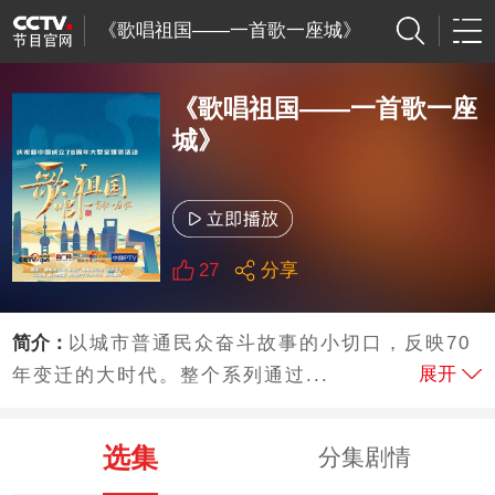
《歌唱祖国——一首歌一座城》
《歌唱祖国——一首歌一座
城》
27
分享
简介：
以城市普通民众奋斗故事的小切口，反映70
展开
年变迁的大时代。整个系列通过...
选集
分集剧情