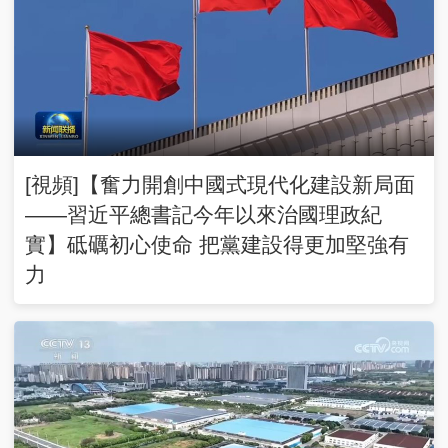
[視頻]【奮力開創中國式現代化建設新局面
——習近平總書記今年以來治國理政紀
實】砥礪初心使命 把黨建設得更加堅強有
力