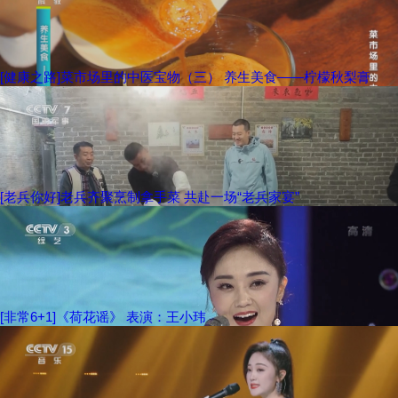
[健康之路]菜市场里的中医宝物（三） 养生美食——柠檬秋梨膏
[老兵你好]老兵齐聚烹制拿手菜 共赴一场“老兵家宴”
[非常6+1]《荷花谣》 表演：王小玮