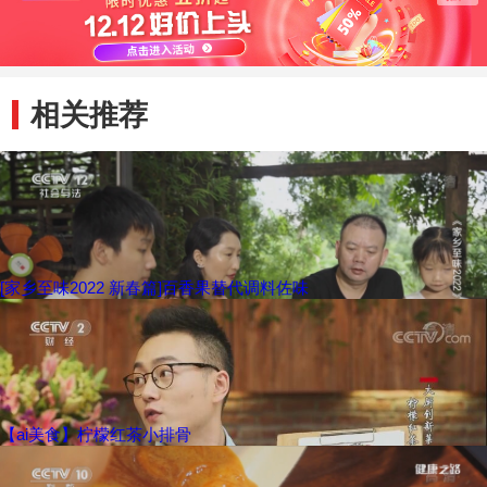
相关推荐
[家乡至味2022 新春篇]百香果替代调料佐味
【ai美食】柠檬红茶小排骨