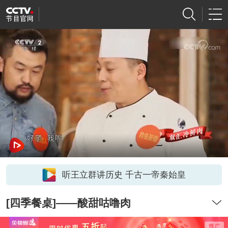
听王立群讲历史 千古一帝秦始皇
[四季餐桌]——酸甜咕噜肉