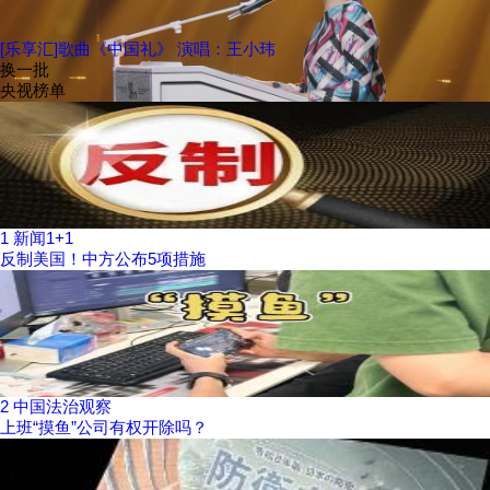
[乐享汇]歌曲《中国礼》 演唱：王小玮
换一批
央视榜单
1
新闻1+1
反制美国！中方公布5项措施
2
中国法治观察
上班“摸鱼”公司有权开除吗？