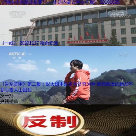
《“镜头中的脱贫故事”——走进内蒙古科右中旗》 20191025
《一线》 20201117 殒命归途
《告别贫困》第二集：彭大姐本注定与贫穷为伴 敢想敢做的她却不
甘心被大山困住
换一批
央视榜单