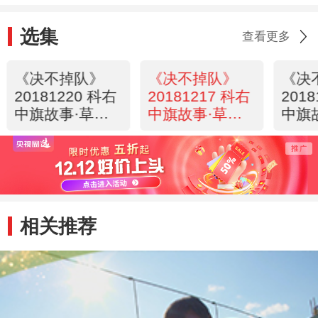
选集
查看更多
《决不掉队》
《决不掉队》
《决
20181220 科右
20181217 科右
201
中旗故事·草原
中旗故事·草原
中旗
情歌
情歌（上）
情歌
相关推荐