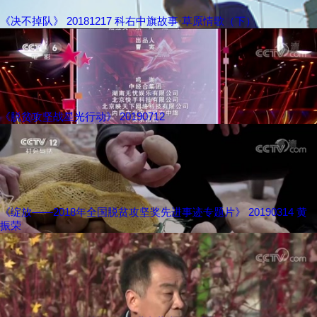
《决不掉队》 20181217 科右中旗故事·草原情歌（下）
《脱贫攻坚战星光行动》 20190712
《绽放——2018年全国脱贫攻坚奖先进事迹专题片》 20190314 黄
振荣