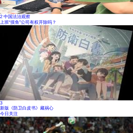
2
中国法治观察
上班“摸鱼”公司有权开除吗？
3
新版《防卫白皮书》藏祸心
今日关注