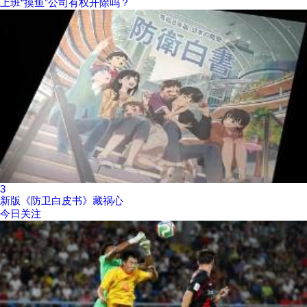
上班“摸鱼”公司有权开除吗？
3
新版《防卫白皮书》藏祸心
今日关注