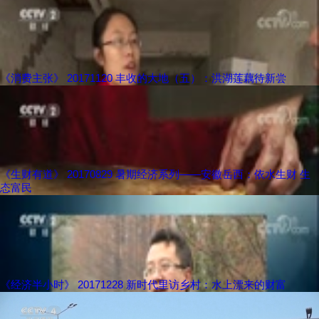
《消费主张》 20171120 丰收的大地（五）：洪湖莲藕待新尝
《生财有道》 20170829 暑期经济系列——安徽岳西：依水生财 生
态富民
《经济半小时》 20171228 新时代里访乡村：水上漂来的财富