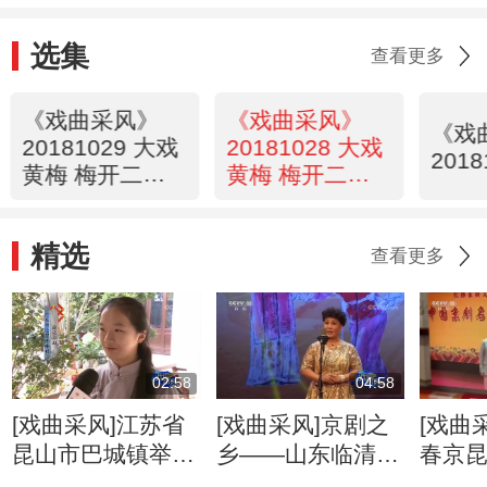
选集
查看更多
《戏曲采风》
《戏曲采风》
《戏
20181029 大戏
20181028 大戏
2018
黄梅 梅开二度
黄梅 梅开二度
（下）
（上）
精选
查看更多
02:58
04:58
[戏曲采风]江苏省
[戏曲采风]京剧之
[戏曲
昆山市巴城镇举办
乡——山东临清推
春京
2018重阳曲会
出“京剧在临清”系
周年