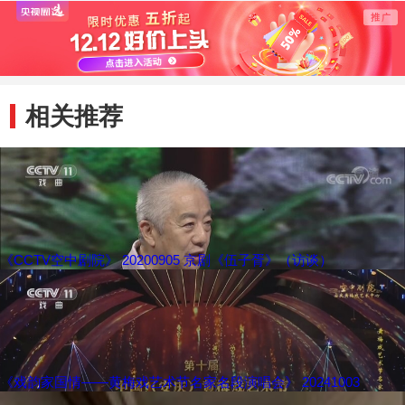
列活动
相关推荐
《CCTV空中剧院》 20200905 京剧《伍子胥》（访谈）
《戏韵家国情——黄梅戏艺术节名家名段演唱会》 20241003