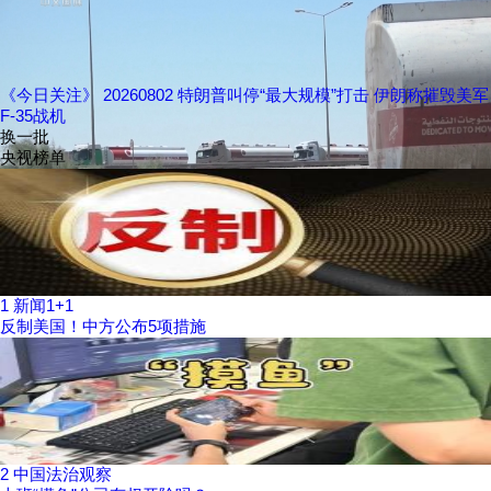
《今日关注》 20260802 特朗普叫停“最大规模”打击 伊朗称摧毁美军
F-35战机
换一批
央视榜单
1
新闻1+1
反制美国！中方公布5项措施
2
中国法治观察