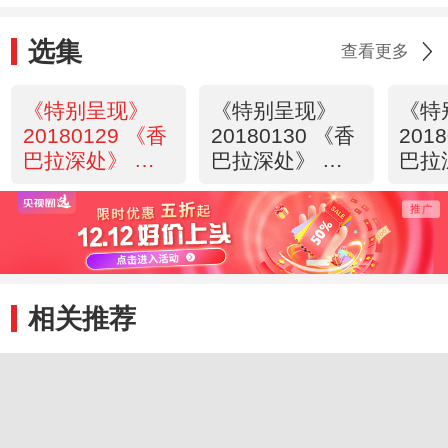
选集
查看更多
《特别呈现》
《特别呈现》
《特
20180129 《香
20180130 《香
201
巴拉深处》 第
巴拉深处》 第
巴拉
一集 乐园
二集 传承
三集
相关推荐