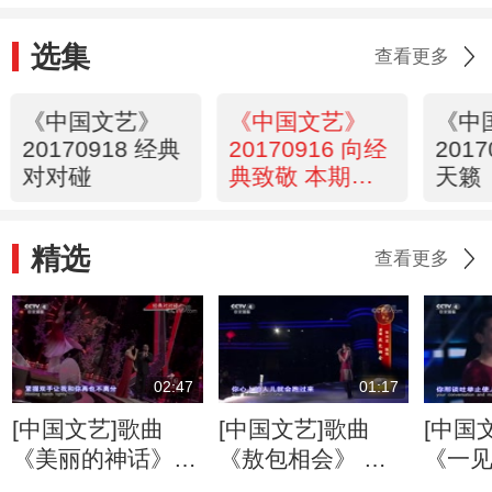
选集
查看更多
《中国文艺》
《中国文艺》
《中
20170918 经典
20170916 向经
201
对对碰
典致敬 本期致
天籁
敬主题——
1987版电视剧
精选
《红楼梦》
查看更多
02:47
01:17
[中国文艺]歌曲
[中国文艺]歌曲
[中国
《美丽的神话》
《敖包相会》 演
《一
演唱：张光北 陈
唱：张光北 陈炜
演唱