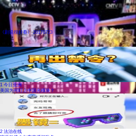
《剧说很好看》 20170723
换一批
央视榜单
1
今日亚洲
美国为何盯上中国光模块？
2
法治在线