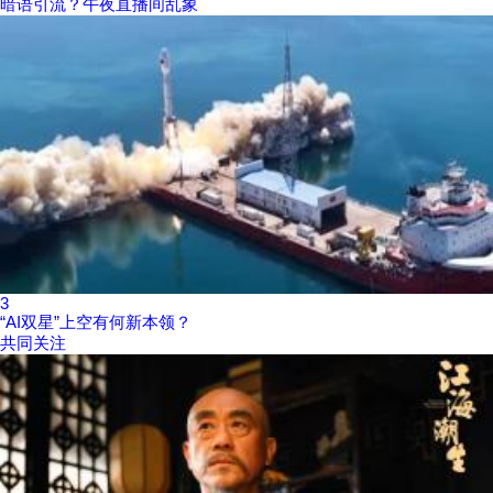
暗语引流？午夜直播间乱象
3
“AI双星”上空有何新本领？
共同关注