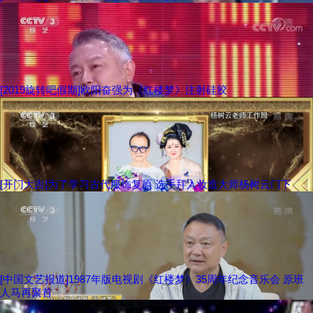
[2019旋转吧假期]欧阳奋强为《红楼梦》注射硅胶
[开门大吉]为了学习古代服饰复原 选手拜入妆造大师杨树云门下
[中国文艺报道]1987年版电视剧《红楼梦》35周年纪念音乐会 原班
人马再聚首