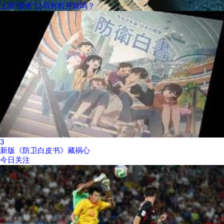
上班“摸鱼”公司有权开除吗？
3
新版《防卫白皮书》藏祸心
今日关注