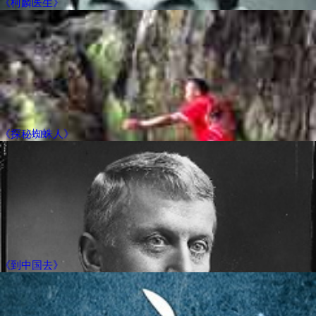
《柯麟医生》
《探秘蜘蛛人》
《到中国去》