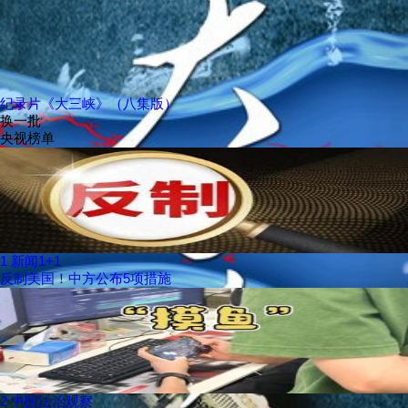
纪录片《大三峡》（八集版）
换一批
央视榜单
1
新闻1+1
反制美国！中方公布5项措施
2
中国法治观察