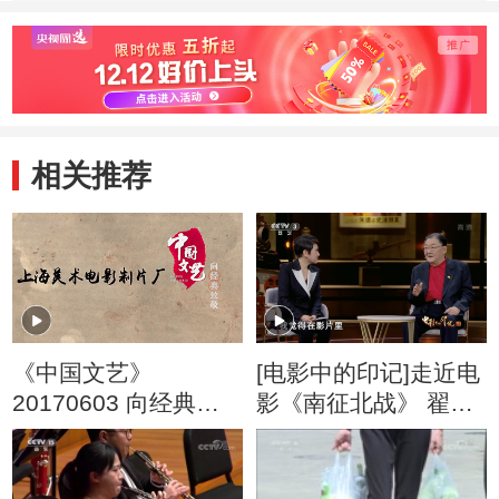
美儿
相关推荐
《中国文艺》
[电影中的印记]走近电
20170603 向经典致
影《南征北战》 翟俊
敬 本期致敬——上海
杰 孟祥青揭秘电影的
美术电影制片厂建厂
幕后故事
六十年