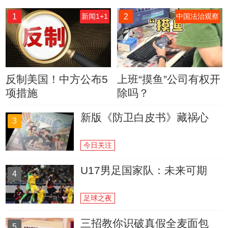
1
2
新闻1+1
中国法治观察
反制美国！中方公布5
上班“摸鱼”公司有权开
项措施
除吗？
新版《防卫白皮书》藏祸心
3
今日关注
U17男足国家队：未来可期
4
足球之夜
三招教你识破真假全麦面包
5