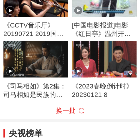
《CCTV音乐厅》
[中国电影报道]电影
20190721 2019国家
《红日亭》温州开机
大剧院管弦乐团音乐
奚美娟 高明用表演呼
会（上）
吁爱心
《司马相如》第2集：
《2023春晚倒计时》
司马相如是民族的功
20230121 8
臣
换一批
央视榜单