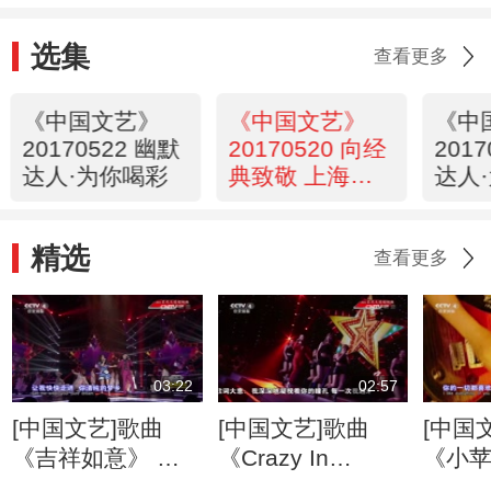
选集
查看更多
《中国文艺》
《中国文艺》
《中
20170522 幽默
20170520 向经
201
达人·为你喝彩
典致敬 上海电
达人
影译制厂建厂六
十年
精选
查看更多
03:22
02:57
[中国文艺]歌曲
[中国文艺]歌曲
[中国
《吉祥如意》 演
《Crazy In
《小苹
唱：凤凰传奇
Love》 演唱：金
唱：