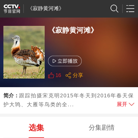
《寂静黄河滩》
《寂静黄河滩》
16
分享
简介：
跟踪拍摄宋克明2015年冬天到2016年春天保
展开
护大鸨、大雁等鸟类的全...
选集
分集剧情