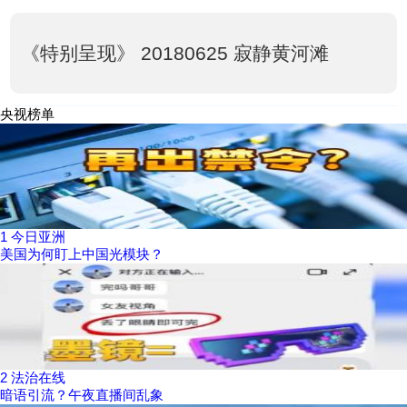
《特别呈现》 20180625 寂静黄河滩
央视榜单
1
今日亚洲
美国为何盯上中国光模块？
2
法治在线
暗语引流？午夜直播间乱象