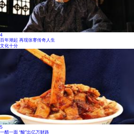
4
百年潮起 再现张謇传奇人生
文化十分
5
一醋一面 “酸”出亿万财路