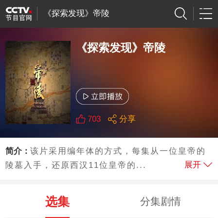
《探索发现》帝陵
《探索发现》帝陵
703
分享
简介：
该片采用编年体的方式，每集从一位皇帝的
展开
陵墓入手，还原西汉11位皇帝的...
选集
分集剧情