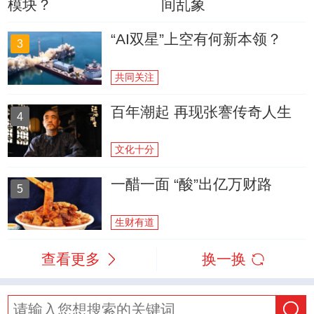
模块？
间乱象
“AI双星”上空有何新本领？
3
共同关注
百年潮起 再现张謇传奇人生
4
文化十分
一醋一面 “酸”出亿万财路
5
生财有道
查看更多
换一换