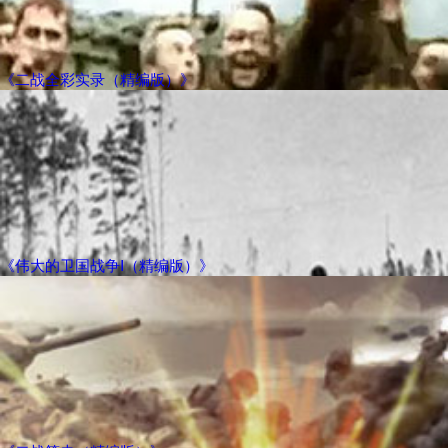
《二战全彩实录（精编版）》
《伟大的卫国战争Ⅰ（精编版）》