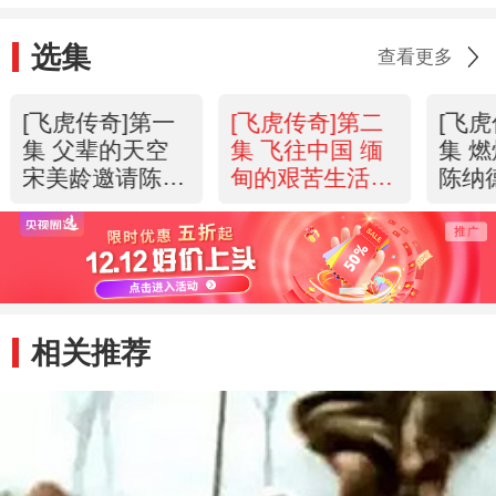
选集
查看更多
[飞虎传奇]第一
[飞虎传奇]第二
[飞
集 父辈的天空
集 飞往中国 缅
集 
宋美龄邀请陈纳
甸的艰苦生活
陈纳
德到中国
20130513
航空
20130513
2013
相关推荐