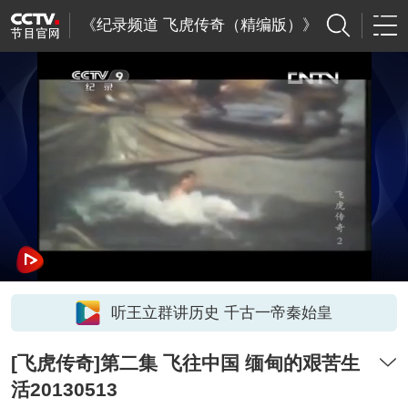
《纪录频道 飞虎传奇（精编版）》
听王立群讲历史 千古一帝秦始皇
[飞虎传奇]第二集 飞往中国 缅甸的艰苦生
活20130513