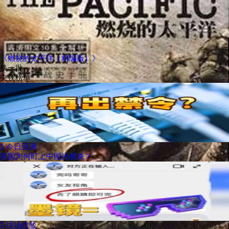
《燃烧的太平洋（精编版）》
换一批
央视榜单
1
今日亚洲
美国为何盯上中国光模块？
2
法治在线