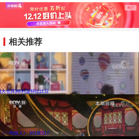
相关推荐
[大仓库]哈利波特比比豆
《一鸣惊人》 20190517