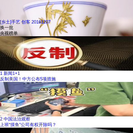
[乡土]手艺 创客 20161207
换一批
央视榜单
1
新闻1+1
反制美国！中方公布5项措施
2
中国法治观察
上班“摸鱼”公司有权开除吗？