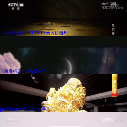
《地理中国》 20190819 天坑秘档 5
《魔发精灵》电影版MV
[中国影像方志]潮安篇 手艺记