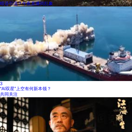
暗语引流？午夜直播间乱象
3
“AI双星”上空有何新本领？
共同关注