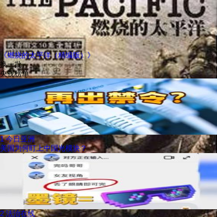
《燃烧的太平洋（精编版）》
换一批
央视榜单
1
今日亚洲
美国为何盯上中国光模块？
2
法治在线