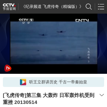
《纪录频道 飞虎传奇（精编版）》
听王立群讲历史 千古一帝秦始皇
[飞虎传奇]第三集 大轰炸 日军轰炸机受到
重挫 20130514