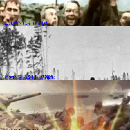
《二战全彩实录（精编版）》
《伟大的卫国战争Ⅰ（精编版）》