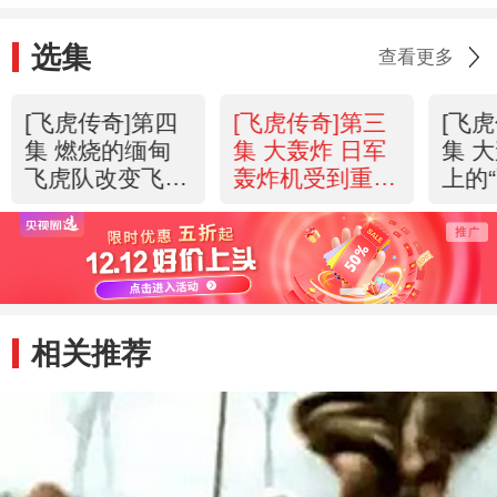
选集
查看更多
[飞虎传奇]第四
[飞虎传奇]第三
[飞
集 燃烧的缅甸
集 大轰炸 日军
集 
飞虎队改变飞机
轰炸机受到重挫
上的
颜色号码混淆日
20130514
2013
方 20130514
相关推荐