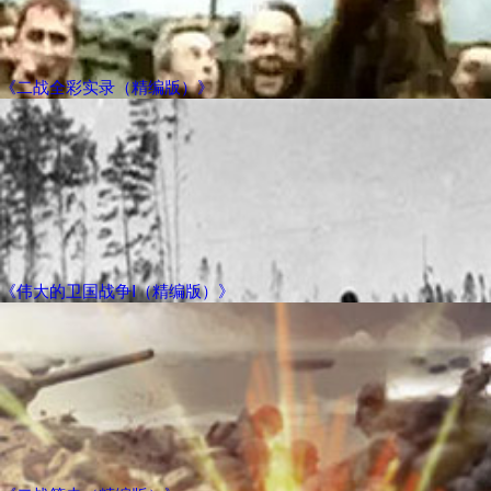
《二战全彩实录（精编版）》
《伟大的卫国战争Ⅰ（精编版）》