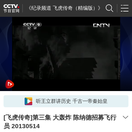
《纪录频道 飞虎传奇（精编版）》
听王立群讲历史 千古一帝秦始皇
[飞虎传奇]第三集 大轰炸 陈纳德招募飞行
员 20130514