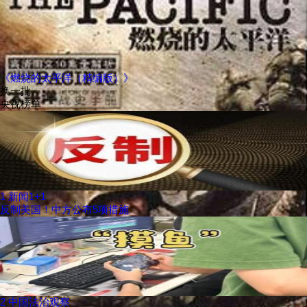
《燃烧的太平洋（精编版）》
换一批
央视榜单
1
新闻1+1
反制美国！中方公布5项措施
2
中国法治观察