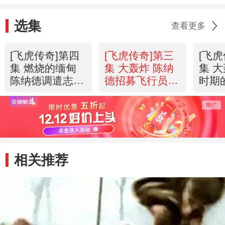
选集
查看更多
[飞虎传奇]第四
[飞虎传奇]第三
[飞
集 燃烧的缅甸
集 大轰炸 陈纳
集 
陈纳德调遣志愿
德招募飞行员
时期
航空队
20130514
2013
20130514
相关推荐