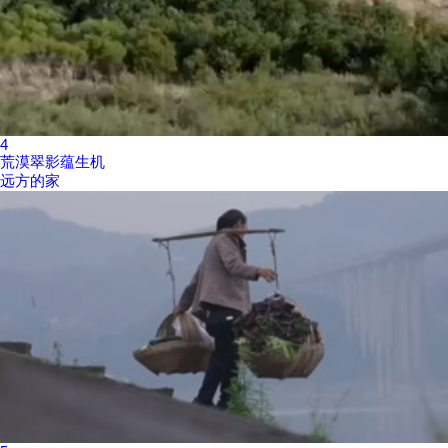
4
荒漠翠影蕴生机
远方的家