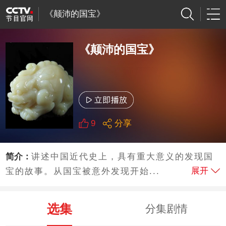
《颠沛的国宝》
《颠沛的国宝》
9
分享
简介：
讲述中国近代史上，具有重大意义的发现国
展开
宝的故事。从国宝被意外发现开始...
选集
分集剧情