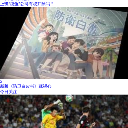
上班“摸鱼”公司有权开除吗？
3
新版《防卫白皮书》藏祸心
今日关注