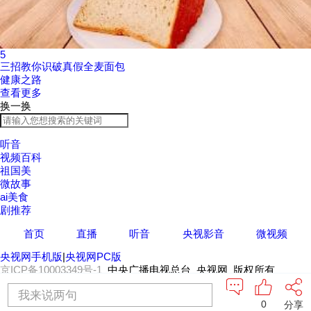
5
三招教你识破真假全麦面包
健康之路
查看更多
换一换
听音
视频百科
祖国美
微故事
ai美食
剧推荐
首页
直播
听音
央视影音
微视频
央视网手机版
|
央视网PC版
京ICP备10003349号-1
中央广播电视总台 央视网 版权所有
我来说两句
0
分享