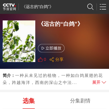
《远古的“白鸽”》
《远古的“白鸽”》
0
分享
简介：
一种从未见过的植物，一种如白鸽展翅的花
展开
朵，跨越海洋，西南的深山之中法...
选集
分集剧情