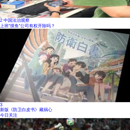
2
中国法治观察
上班“摸鱼”公司有权开除吗？
3
新版《防卫白皮书》藏祸心
今日关注