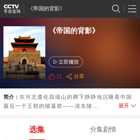
《帝国的背影》
《帝国的背影》
12
分享
简介：
在河北遵化昌瑞山的脚下静静地沉睡着中国
展开
最后一个王朝的陵墓群——清东陵...
选集
分集剧情