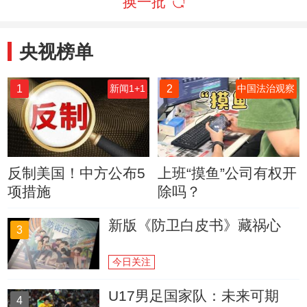
换一批
央视榜单
1
2
新闻1+1
中国法治观察
反制美国！中方公布5
上班“摸鱼”公司有权开
项措施
除吗？
新版《防卫白皮书》藏祸心
3
今日关注
U17男足国家队：未来可期
4