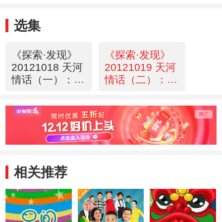
选集
《探索·发现》
《探索·发现》
20121018 天河
20121019 天河
情话（一）：云
情话（二）：民
耕雾织
歌 诗史
相关推荐