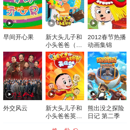
早间开心果
新大头儿子和
2012春节热播
小头爸爸（动
动画集锦
画真人情景
剧）
外交风云
新大头儿子和
熊出没之探险
小头爸爸英雄
日记 第二季
梦