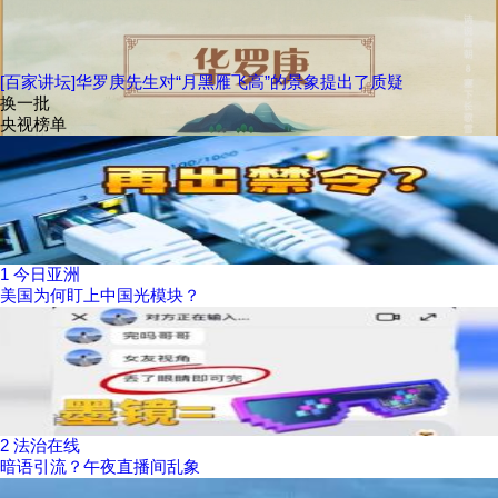
[百家讲坛]华罗庚先生对“月黑雁飞高”的景象提出了质疑
换一批
央视榜单
1
今日亚洲
美国为何盯上中国光模块？
2
法治在线
暗语引流？午夜直播间乱象