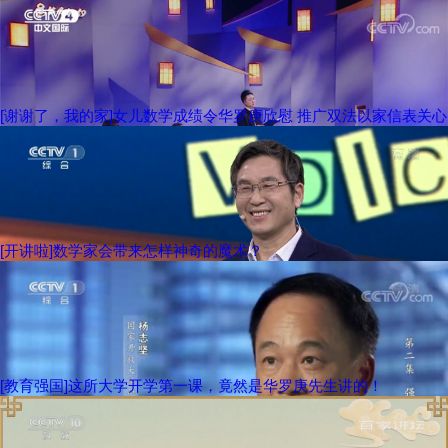
[谢谢了，我的家]女儿数学成绩令华罗庚欣慰 推广双法以家信表关心
[开讲啦]数学家会带来怎样神奇的魔术？
[教育强国]这所大学开学第一课，竟然是华罗庚先生讲的！