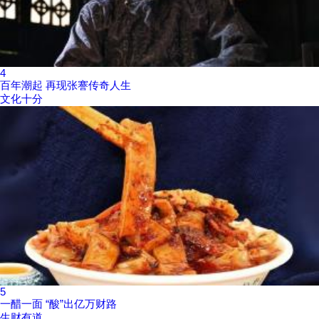
4
百年潮起 再现张謇传奇人生
文化十分
5
一醋一面 “酸”出亿万财路
生财有道