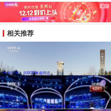
相关推荐
《中国脊梁》 抗联英雄 赵尚志
[中国诗词大会]月黑雁飞高 遭数学家华罗庚质疑