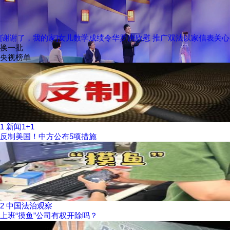
[谢谢了，我的家]女儿数学成绩令华罗庚欣慰 推广双法以家信表关心
换一批
央视榜单
1
新闻1+1
反制美国！中方公布5项措施
2
中国法治观察
上班“摸鱼”公司有权开除吗？