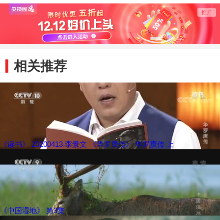
相关推荐
《读书》 20200413 李景文 《华罗庚传》 华罗庚传 上
《中国湿地》 第3集