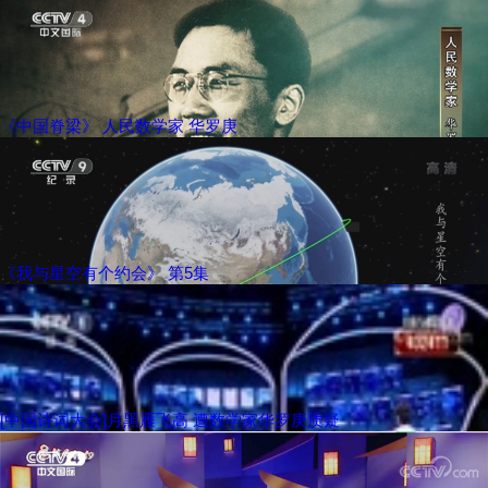
《中国脊梁》 人民数学家 华罗庚
《我与星空有个约会》 第5集
[中国诗词大会]月黑雁飞高 遭数学家华罗庚质疑