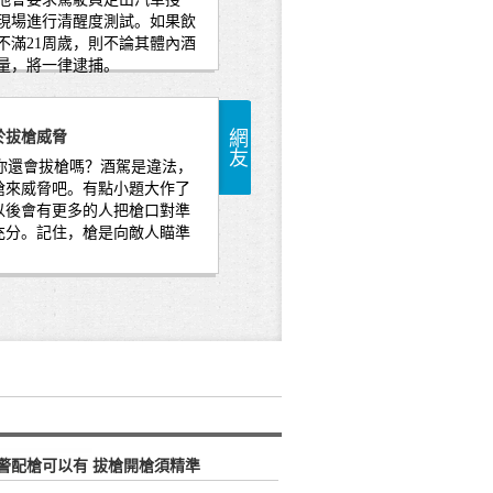
現場進行清醒度測試。如果飲
不滿21周歲，則不論其體內酒
量，將一律逮捕。
網友
於拔槍威脅
還會拔槍嗎？酒駕是違法，
槍來威脅吧。有點小題大作了
以後會有更多的人把槍口對準
充分。記住，槍是向敵人瞄準
警配槍可以有 拔槍開槍須精準