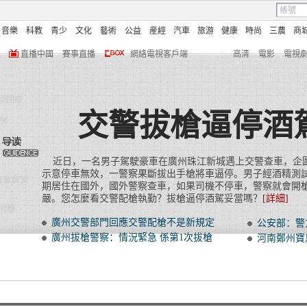
音樂
科教
青少
文化
藝術
公益
産經
汽車
旅游
健康
時尚
三農
商
直播中國
賽事直播
網絡電視客戶端
|
高清
電影
電視
交警拔槍逼停酒
近日，一名男子駕駛豪車在廣州珠江新城遇上交警查車，企
示意停車無效，一警察果斷拔出手槍將車逼停。男子經酒精測
期居住在國外，國外警察查車，如果司機不停車，警察就會開
嚴。您怎麼看交警配槍執勤？拔槍逼停酒駕妥當嗎？
[
詳細
]
廣州交警部門回應交警配槍不是新規定
公安部：警
廣州拔槍警察：情況緊急 係第1次拔槍
河南鄭州寶