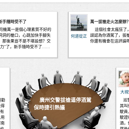
新手隨時受不了
萬一拔槍走火怎麼辦
司機萬一是個心理素質不好的
這個社會太瘋狂了，
洞洞的槍口，心跳加快手腳失
誤認為你酒駕了，拔
何道從正
，那後果豈不是不堪設想？交
你還有機會在這評論
懾力”了，新手隨時受不了……
大視
廣州交警拔槍逼停酒駕
道勸
巡警
覺得
其叫
保時捷引熱議
外有
駛員
人用
駛證
河南
酒，
警也
然後