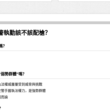
警執勤該不該配槍？
嗎？
“弱勢群體”嗎？
執法權威屢屢受到威脅與挑戰
交警手握執法權力，是強勢群體
概而論
？