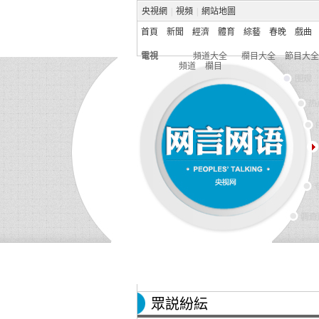
央視網
|
視頻
|
網站地圖
首頁
新聞
經濟
體育
綜藝
春晚
戲曲
電視
頻道大全
欄目大全
節目大全
頻道
欄目
眾説紛紜