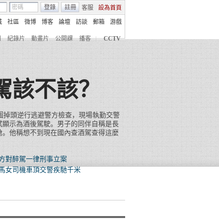
登錄
註冊
客服
設為首頁
城
社區
微博
博客
論壇
訪談
郵箱
游戲
劇
紀錄片
動畫片
公開課
播客
|
CCTV
駕該不該？
圖掉頭逆行逃避警方檢查，現場執勤交警
試顯示為酒後駕駛。男子的同伴自稱是長
槍。他稱想不到現在國內查酒駕查得這麼
方對醉駕一律刑事立案
馬女司機車頂交警疾馳千米