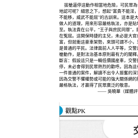
拔槍逼停這動作相當地危險，可民眾為
地認可呢？細思之下，想起“富貴不能淫
不能移，威武不能屈”的古訓來。這本是
做人的道理，用來形容嚴格執法，亦是貼
至。執法貴在公平，“王子與庶民同罪”，
在冤屈。這開保時捷的主兒，未必是大官
富，但就衝這豪車架勢，來頭可謂不小，
是普通的平民。法律面前人人平等，交警
槍動作，是對法治基本原則最有力的闡釋
斷言：假設這只是一輛低價國産車，交警
停，未必會得到民眾熱烈的歡呼。因為這
一件普通的案件，解讀不出令人振奮的深
因為交警不懼權勢或可能的強大關係網的
嚴格執法，才贏得了民眾廣泛的敬意。
—— 吳曉華（媒體
觀點PK