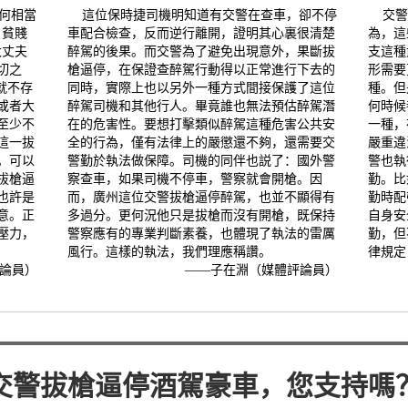
何相當
這位保時捷司機明知道有交警在查車，卻不停
交警
，貧賤
車配合檢查，反而逆行離開，證明其心裏很清楚
為，這
大丈夫
醉駕的後果。而交警為了避免出現意外，果斷拔
支這種
切之
槍逼停，在保證查醉駕行動得以正常進行下去的
形需要
就不存
同時，實際上也以另外一種方式間接保護了這位
種。但
或者大
醉駕司機和其他行人。畢竟誰也無法預估醉駕潛
何時候
至少不
在的危害性。要想打擊類似醉駕這種危害公共安
一種，
這一拔
全的行為，僅有法律上的嚴懲還不夠，還需要交
嚴重違
。可以
警勤於執法做保障。司機的同伴也説了：國外警
警也執
拔槍逼
察查車，如果司機不停車，警察就會開槍。因
勤。比
也許是
而，廣州這位交警拔槍逼停醉駕，也並不顯得有
勤時配
意。正
多過分。更何況他只是拔槍而沒有開槍，既保持
自身安
壓力，
警察應有的專業判斷素養，也體現了執法的雷厲
勤，但
風行。這樣的執法，我們理應稱讚。
律規定
評論員）
——子在淵（媒體評論員）
交警拔槍逼停酒駕豪車，您支持嗎