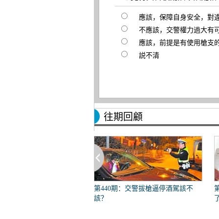
應該，保障自身安全，對
不應該，交警權力過大有
應該，前提是有使用槍支
説不清
往期回顧
第440期：交警拔槍逼停酒駕該不
該？