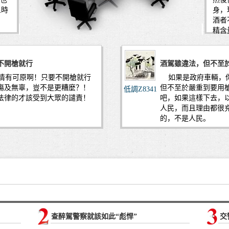
里時
身，
酒者
精含
不開槍就行
酒駕雖違法，但不至
情有可原啊！只要不開槍就行
如果是政府車輛，你
傷及無辜，豈不是更糟麼？！
但不至於嚴重到要用
低調Z8341
法律的才該受到大眾的譴責！
吧，如果這樣下去，
人民，而且理由都很
的，不是人民。
查醉駕警察就該如此“彪悍”
交