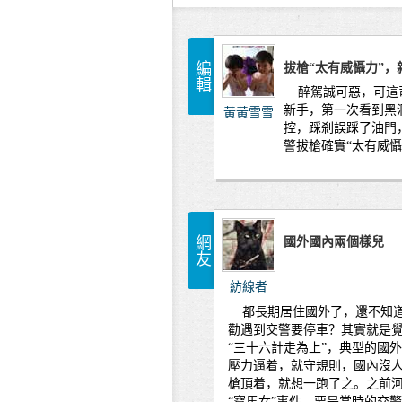
編輯
拔槍“太有威懾力”，
醉駕誠可惡，可這
新手，第一次看到黑
黃黃雪雪
控，踩剎誤踩了油門
警拔槍確實“太有威
網友
國外國內兩個樣兒
紡線者
都長期居住國外了，還不知
勸遇到交警要停車？其實就是
“三十六計走為上”，典型的國
壓力逼着，就守規則，國內沒
槍頂着，就想一跑了之。之前
“寶馬女”事件，要是當時的交