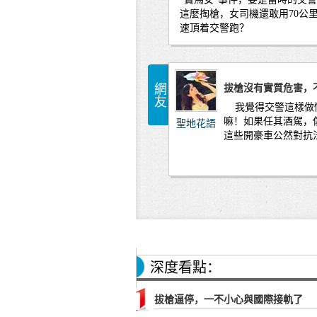
這麼掏槍，女司機還敢用70公
速頂着交警跑？
網友
拔槍沒有實質危害，
我覺得交警這樣做
嘛！如果任其酒駕，
聖地花語
這些開豪車公然對抗
深度看點：
拔槍逼停，一不小心與國際接軌了