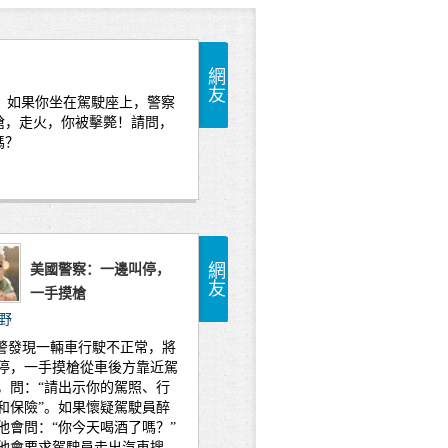
網友
？
如果你坐在駕駛座上，警察
槍，走火，你被擊斃！請問，
嗎？
網友
美國警察：一邊叫停，
一手摸槍
野
發現一輛車行駛不正常，將
停，一手摸槍從車後方靠近駕
，問：“請出示你的駕照、行
和保險”。如果懷疑駕駛員醉
他會問：“你今天喝酒了嗎？”
他會要求駕駛員走出汽車搜