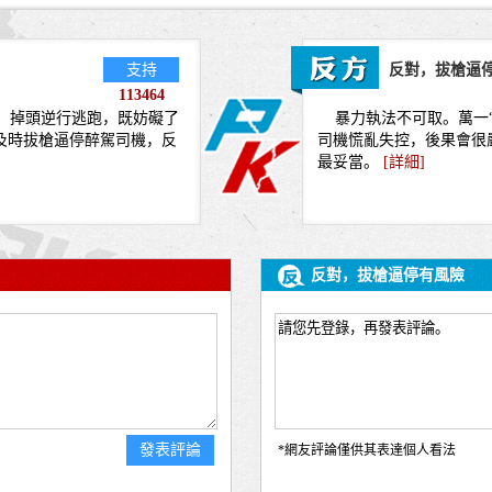
支持
反對，拔槍逼
113464
，掉頭逆行逃跑，既妨礙了
暴力執法不可取。萬一“
及時拔槍逼停醉駕司機，反
司機慌亂失控，後果會很
最妥當。
[
詳細
]
反對，拔槍逼停有風險
發表評論
*網友評論僅供其表達個人看法