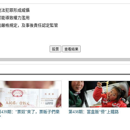
違法犯罪形成威懾
可能導致權力濫用
的嚴格規定，及事後責任認定監管
第439期：“票奴”來了，票販子們樂
第438期：當盒飯“傍”上鐵路
了