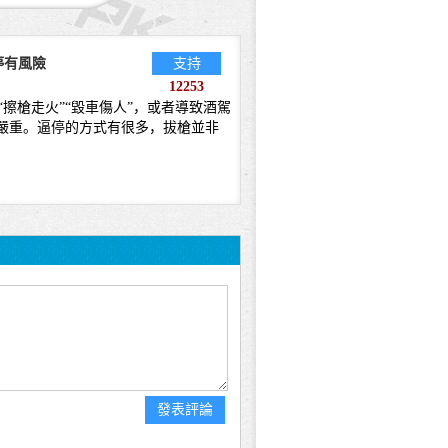
停有風險
支持
12253
擦槍走火”“毀車傷人”，或者導致酒駕
嚴重。逼停的方式有很多，拔槍並非
發表評論