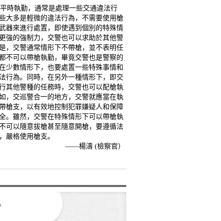
平時執勤，通常是處理一些交通違法行
些大多是輕微的違法行為，不需要使用槍
武器來進行處置，即使遇到個別的特殊情
更強的強制力，交警也可以求助於其他警
是，交警通常情形下不帶槍，並不表明任
都不可以帶槍執勤，畢竟交警也是警察的
在少數情形下，也要處置一些特殊事情和
法行為。同時，在另外一種情形下，即交
行其他警種的任務時，交警也可以配槍執
如，交巡警合一的地方，交警就應當在執
帶槍支，以有效地控制犯罪嫌疑人和保障
全。雖然，交警在特殊情形下可以帶槍執
不可以隨意拔槍甚至隨意開槍，要遵循法
，嚴格使用槍支。
——楊濤 (檢察官）
？