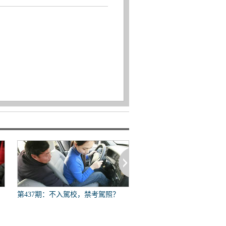
第437期：不入駕校，禁考駕照？
第436期：“探冰”過後能否