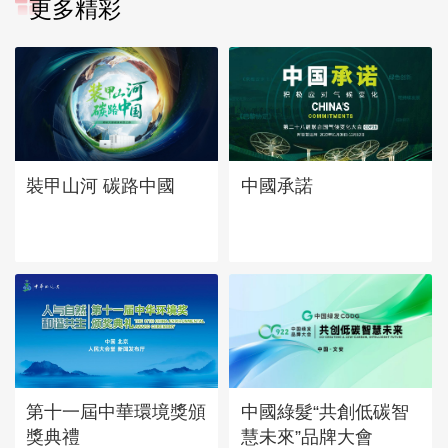
更多精彩
中國承諾
裝甲山河 碳路中國
第十一屆中華環境獎頒
中國綠髮“共創低碳智
獎典禮
慧未來”品牌大會