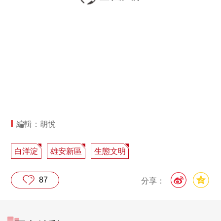
編輯：胡悅
白洋淀
雄安新區
生態文明
87
分享：