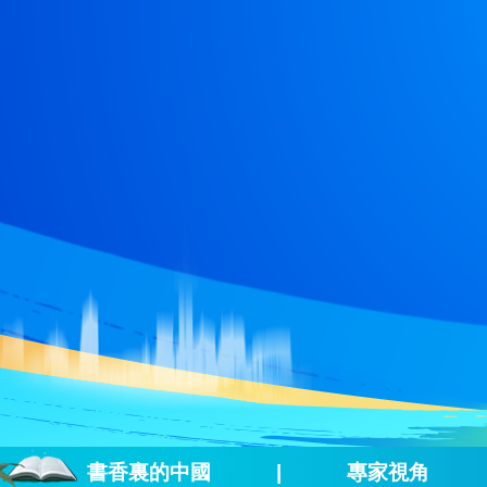
財經
教育
鄉村振興
生態環境
一帶一路
央博
大國智造
大國展會
大國保險
雲頂對話
雲起
超
CCTV.節目官網
直播
節目單
欄目
片庫
熱播榜
書香裏的中國
|
專家視角