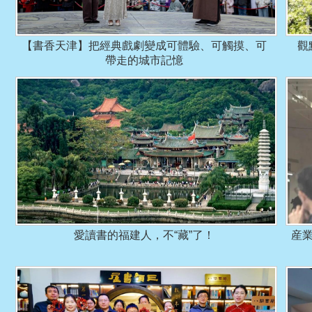
【書香天津】把經典戲劇變成可體驗、可觸摸、可
觀
帶走的城市記憶
愛讀書的福建人，不“藏”了！
産業