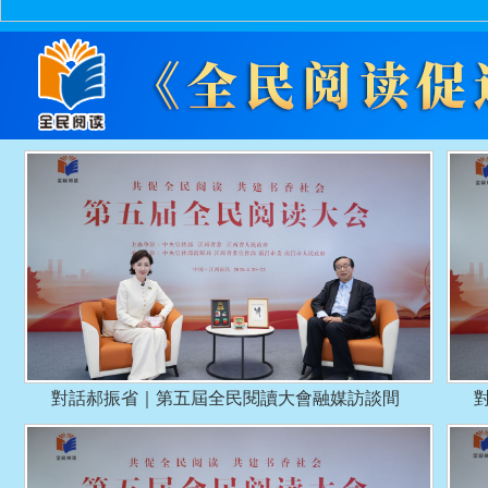
對話郝振省｜第五屆全民閱讀大會融媒訪談間