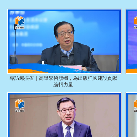
專訪郝振省｜高舉學術旗幟，為出版強國建設貢獻
編輯力量