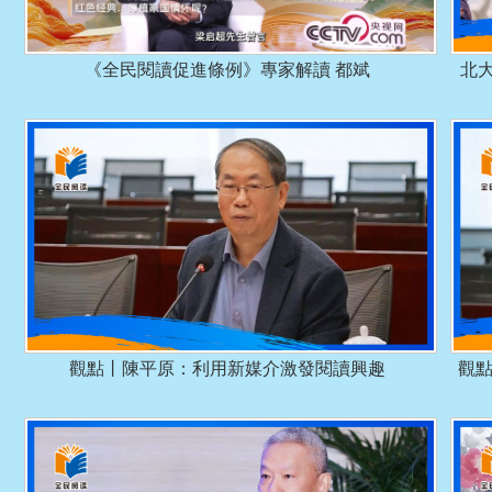
《全民閱讀促進條例》專家解讀 都斌
北
觀點丨陳平原：利用新媒介激發閱讀興趣
觀