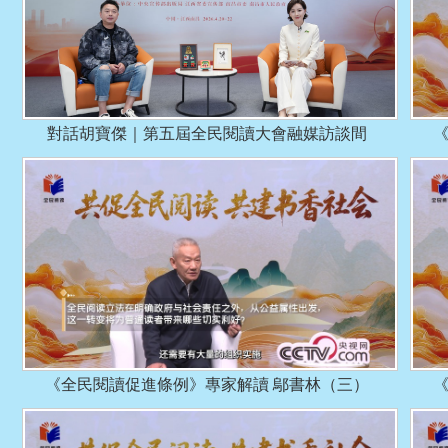
對話胡寶傑｜第五屆全民閱讀大會融媒訪談間
《全民閱讀促進條例》專家解讀 鄔書林（三）