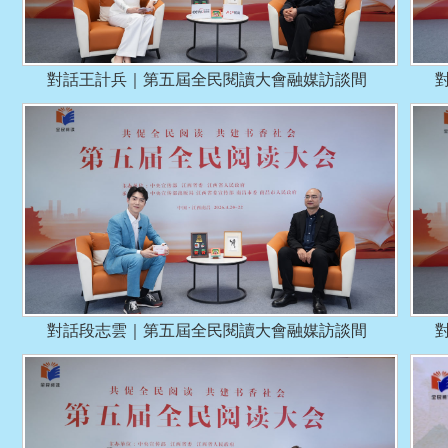
對話王計兵｜第五屆全民閱讀大會融媒訪談間
對話段志雲｜第五屆全民閱讀大會融媒訪談間