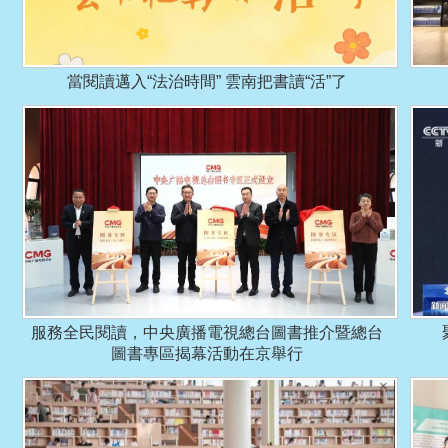
當閱讀邁入“法治時間” 雲南把書讀“活”了
服務全民閱讀，中央廣播電視總台圖書推介暨總台
圖書專區揭幕活動在京舉行