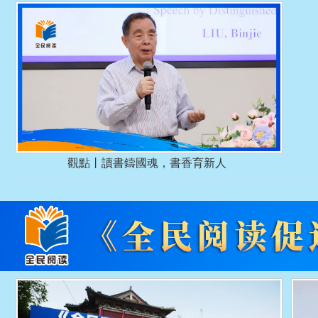
觀點丨讀書鑄國魂，書香育新人