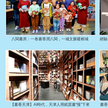
八閩書房：一卷書香潤八閩，一城文脈暖榕城
經驗
【書香天津】AI時代，天津人用紙質書“慢”下來
書香