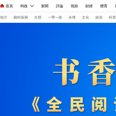
首頁
時政
新聞
評論
視頻
財經
體育
人民領袖習近平
直播
海外頻道
片庫
iPanda
欄目大全
聯播+
English
中國領導人
節目單
Монгол
聽音
央視快評
微視頻
習式妙語
主持人
下
地方
鄉村振興
生態
一帶一路
央博
文化
旅游
科普
總台春晚
網絡春晚
共産黨員網
秧紀錄
紀錄片網
新聞
國內
國際
評論
經濟
軍事
科技
法
人民領袖習近平
聯播+
熱解讀
天天學習
習式妙語
視頻
小央視頻
小央直播
直播中國
熊貓頻道
V
現場
前線
比劃
快看
藍海中國
新兵請入列
體育
直播
競猜
2026年世界盃
2026年冬奧會
VIP會員
CCTV奧林匹克頻道
生活體育大會
體育江湖