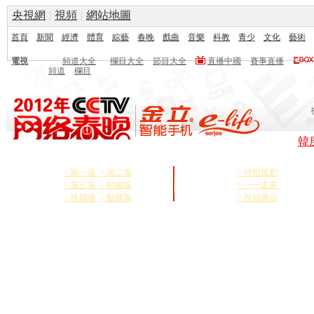
央視網
|
視頻
|
網站地圖
首頁
新聞
經濟
體育
綜藝
春晚
戲曲
音樂
科教
青少
文化
藝術
電視
頻道大全
欄目大全
節目大全
直播中國
賽事直播
頻道
欄目
韓
點
産
> 第一場
> 第二場
> 特別策劃
> 第三場
> 精編版
> 一一道來
播
品
> 祝福墻
> 點播頁
> 祝福展示