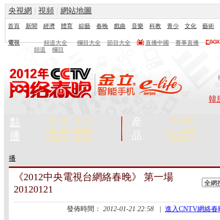
央視網
|
視頻
|
網站地圖
首頁
新聞
經濟
體育
綜藝
春晚
戲曲
音樂
科教
青少
文化
藝術
電視
頻道大全
欄目大全
節目大全
直播中國
賽事直播
頻道
欄目
韓
點
産
> 第一場
> 第二場
> 特別策劃
> 第三場
> 精編版
> 一一道來
播
品
> 祝福墻
> 點播頁
> 祝福展示
播
《2012中央電視台網絡春晚》 第一場
20120121
發佈時間：
2012-01-21 22:58
|
進入CNTV網絡