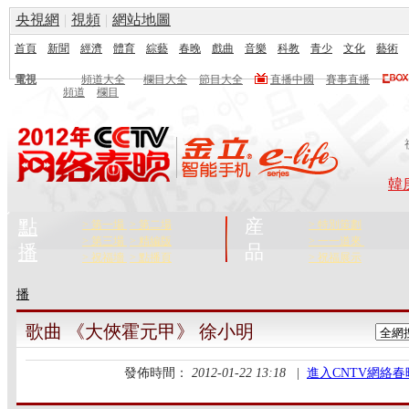
央視網
|
視頻
|
網站地圖
首頁
新聞
經濟
體育
綜藝
春晚
戲曲
音樂
科教
青少
文化
藝術
電視
頻道大全
欄目大全
節目大全
直播中國
賽事直播
頻道
欄目
韓
點
産
> 第一場
> 第二場
> 特別策劃
> 第三場
> 精編版
> 一一道來
播
品
> 祝福墻
> 點播頁
> 祝福展示
播
歌曲 《大俠霍元甲》 徐小明
發佈時間：
2012-01-22 13:18
|
進入CNTV網絡