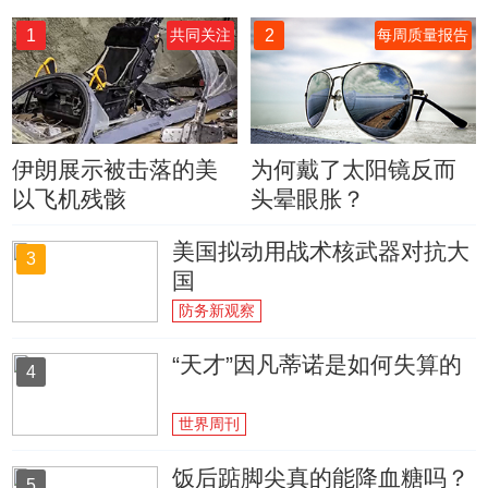
1
2
共同关注
每周质量报告
伊朗展示被击落的美
为何戴了太阳镜反而
以飞机残骸
头晕眼胀？
美国拟动用战术核武器对抗大
3
国
防务新观察
“天才”因凡蒂诺是如何失算的
4
世界周刊
饭后踮脚尖真的能降血糖吗？
5