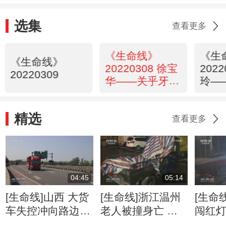
选集
查看更多
《生命线》
《生
《生命线》
20220308 徐宝
202
20220309
华——关乎牙齿
玲—
健康的口腔美学
下的“
观”
精选
查看更多
04:45
05:14
[生命线]山西 大货
[生命线]浙江温州
[生命
车失控冲向路边
老人被撞身亡 司
闯红灯
驾驶室内空无一人
机逃之夭夭
人险