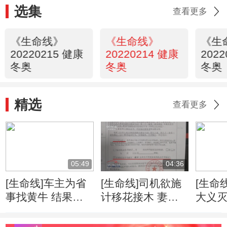
选集
查看更多
《生命线》
《生命线》
《生
20220215 健康
20220214 健康
202
冬奥
冬奥
冬奥
精选
查看更多
05:49
04:36
[生命线]车主为省
[生命线]司机欲施
[生命
事找黄牛 结果赔
计移花接木 妻子
大义灭
了夫人又折兵
露馅真相大白
话举