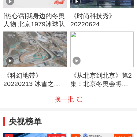
[热心话]我身边的冬奥
《时尚科技秀》
人物 北京1979冰球队
20220624
《科幻地带》
《从北京到北京》第2
20220213 冰雪之梦
集：北京冬奥会将医
（下）
生与滑雪高手完美结
换一批
合
央视榜单