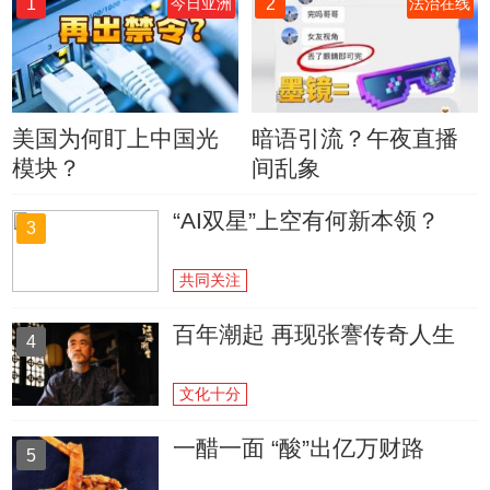
1
2
今日亚洲
法治在线
美国为何盯上中国光
暗语引流？午夜直播
模块？
间乱象
“AI双星”上空有何新本领？
3
共同关注
百年潮起 再现张謇传奇人生
4
文化十分
一醋一面 “酸”出亿万财路
5