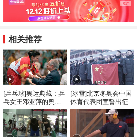
城“7·
事故
相关推荐
[乒乓球]奥运典藏：乒
[冰雪]北京冬奥会中国
乓女王邓亚萍的奥运
体育代表团宣誓出征
故事