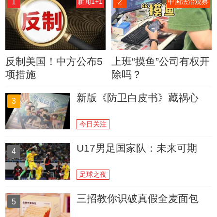
1
2
新闻1+1
中国法治观察
反制美国！中方公布5
上班“摸鱼”公司有权开
项措施
除吗？
新版《防卫白皮书》藏祸心
3
今日关注
U17男足国家队：未来可期
4
足球之夜
三招教你识破真假全麦面包
5