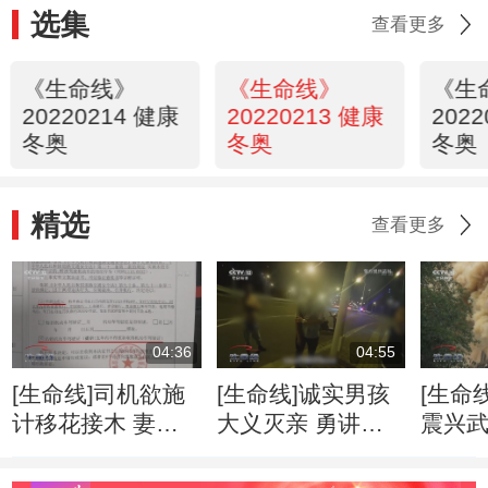
选集
查看更多
《生命线》
《生命线》
《生
20220214 健康
20220213 健康
202
冬奥
冬奥
冬奥
精选
查看更多
04:36
04:55
[生命线]司机欲施
[生命线]诚实男孩
[生命
计移花接木 妻子
大义灭亲 勇讲真
震兴武馆
露馅真相大白
话举报父亲醉驾
大火灾
长春