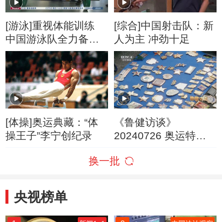
[游泳]重视体能训练
[综合]中国射击队：新
中国游泳队全力备战
人为主 冲劲十足
东京奥运
[体操]奥运典藏：“体
《鲁健访谈》
操王子”李宁创纪录
20240726 奥运特别
策划 寻找奥林匹克 对
换一批
话邓亚萍
央视榜单