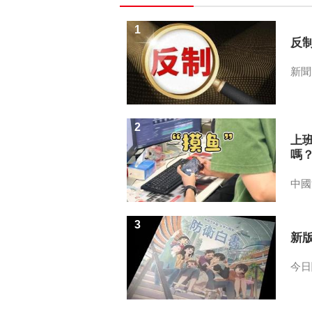
1
反
新聞
2
上
嗎
中國
3
新
今日