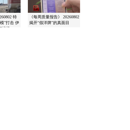
斑马线未提前减速 撞伤
老人负全责
2021-12-09 10:23:22
60802 特
《每周质量报告》 20260802
模”打击 伊
揭开“假洋牌”的真面目
[正点财经]安全出行很重
要 甘肃兰州：前车货物
35战机
掉落 后车撞上致受损
2021-12-09 10:23:21
[正点财经]国家统计局11
月CPI同比上涨2.3% PPI
同比上涨12.9%
2021-12-09 10:21:24
[正点财经]国际动态 遮天
蔽日 埃及首都遭遇沙尘
暴袭击
2021-12-09 10:21:24
[正点财经]国际动态 俄罗
斯总统普京表示 北约东
扩威胁俄边界 俄有权保