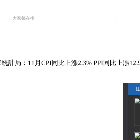
頻道大全
欄目大全
片庫
4K專區
聽
育
電影
國防軍事
電視劇
紀錄
科教
戲曲
社會與法
少
計局：11月CPI同比上漲2.3% PPI同比上漲12.
往