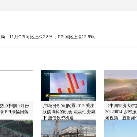
11月CPI同比上漲2.3% ，PPI同比上漲12.9%。
]热点扫描 7月份
[市场分析室]配置2017·关注
《中国经济大讲
涨 PPI涨幅回落
股债博弈的机会 流动性变局
20220814 乡
下 股债投资机遇
短视频、直播如
振兴的新生力量