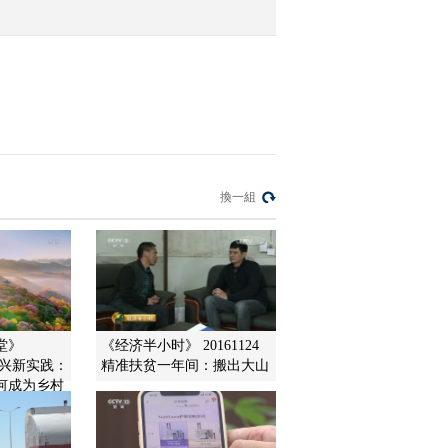
2021-12-09 10:25:22
[正点财经]重庆：中心城
区A级爆破 一大桥被拆除
2021-12-09 10:25:22
[正点财经]动画电影《我
換一組
们的冬奥》 定档1月15日
2021-12-09 10:25:21
[正点财经]安全出行很重
要 广西来宾：客车拉载
货物超重 车辆爆胎发生
堂》
《经济半小时》 20161124
侧翻
村振兴新实践：
精准扶贫一年间：搬出大山
2021-12-09 10:23:22
何成为乡村
？
[正点财经]安全出行很重
要 湖南岳阳：货车临近