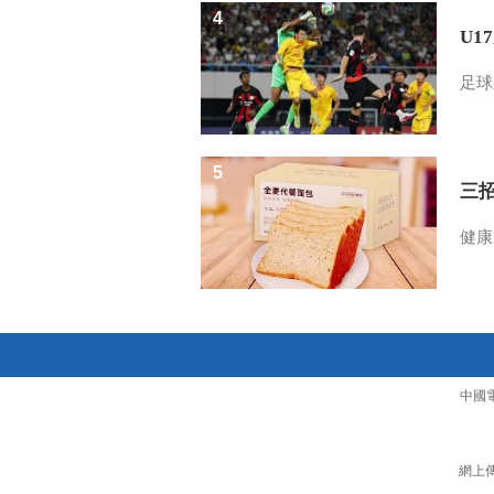
4
U1
足球
5
三
健康
中國
網上傳