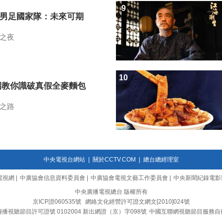
9
7男足國家隊：未來可期
之夜
10
招教你識破真假全麥麵包
之路
中央電視台網站
|
關於CCTV.COM
|
總台總經理室
電視網
|
中廣協會信息資料委員會
|
中廣協會電視文藝工作委員會
|
中央新聞紀錄電影
中央廣播電視總台 版權所有
京ICP證060535號
網絡文化經營許可證文網文[2010]024號
播視聽節目許可證號 0102004 新出網證（京）字098號
中國互聯網視聽節目服務自