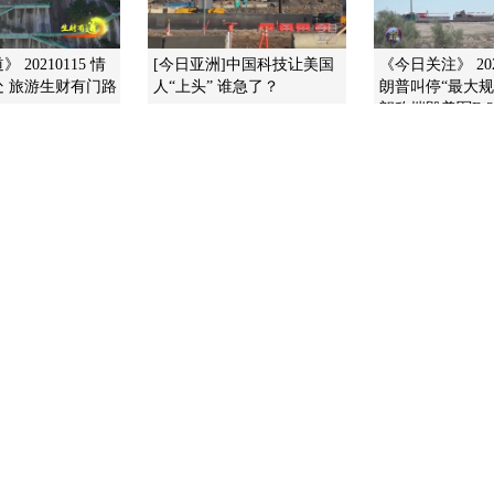
 20210115 情
[今日亚洲]中国科技让美国
《今日关注》 202
处 旅游生财有门路
人“上头” 谁急了？
朗普叫停“最大规
朗称摧毁美军F-