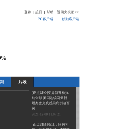
动全球 疫情持续扩散 韩
国校园集体感染事件频发
登錄
|
註冊
|
幫助
返回央視網
>>
PC客戶端
移動客戶端
2021-12-09 11:11:21
[正点财经]变异新毒株扰
音
熱榜
动全球 感染病例激增 法
微視頻
国多地医院重启应急机制
兒
音樂
體育賽事
農業農村
2021-12-09 11:09:21
9%
[正点财经]我国首家自主
知识产权新冠病毒中和抗
体联合治疗药物获批
期
片段
2021-12-09 11:07:21
[正点财经]变异新毒株扰
动全球 英国连续两天新
增奥密克戎感染病例超百
例
2021-12-09 11:07:21
[正点财经]浙江：绍兴和