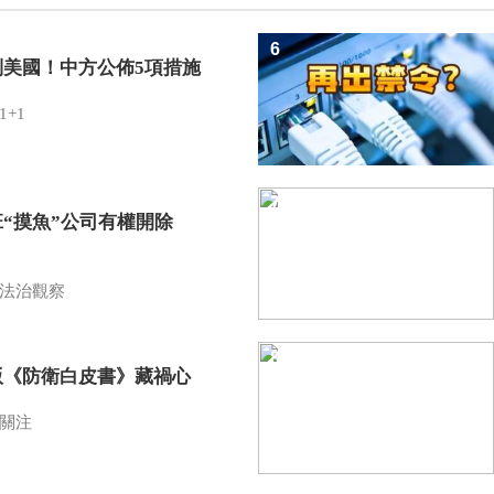
6
制美國！中方公佈5項措施
1+1
7
班“摸魚”公司有權開除
？
法治觀察
8
版《防衛白皮書》藏禍心
關注