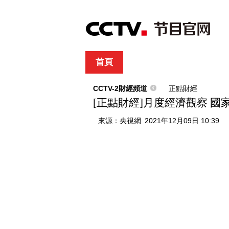
首頁
直播
節目單
綜合
新聞
財經
綜藝
中文國際
體
CCTV-2財經頻道
正點財經
[正點財經]月度經濟觀察 國家統
來源：
央視網
2021年12月09日 10:39