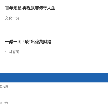
2021-12-09 10:19:23
百年潮起 再現張謇傳奇人生
[正点财经]冬日消费观察
文化十分
云南罗平：姜农储存鲜姜
待涨价 冷库市场变火爆
2021-12-09 10:19:23
一醋一面 “酸”出億萬財路
[正点财经]难民危机 白俄
罗斯：将限制进口西方多
国商品作为反制
生財有道
2021-12-09 10:19:22
[正点财经]难民危机 记者
探访白俄罗斯边境难民临
时安置点 何处寻找一片
安全的土地？
2021-12-09 10:19:22
製片廠
[正点财经]记者多方证实
五粮液“普五”并未提价 公
律公約
司未明确回应