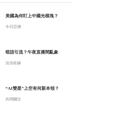
障国家安全
2021-12-09 10:21:23
美國為何盯上中國光模塊？
[正点财经]国际动态 美军
机威胁空域安全 俄方提
今日亞洲
出抗议
2021-12-09 10:21:23
[正点财经]国际动态 叙总
统顾问谴责美国空袭叙利
暗語引流？午夜直播間亂象
亚平民
法治在線
2021-12-09 10:19:25
[正点财经]是涨价还是虚
张声势 高端白酒实际折
价销售
“AI雙星”上空有何新本領？
2021-12-09 10:19:24
共同關注
[正点财经]冬日消费观察
云南罗平：小黄姜大丰收
价格下跌姜农愁