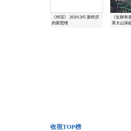
《对话》 20201205 新经济
《生财有道》
的新思维
系大山深
收視TOP榜