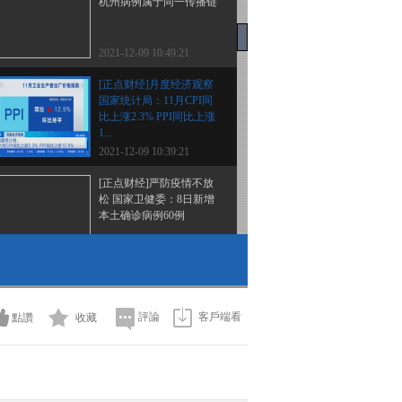
杭州病例属于同一传播链
2021-12-09 10:49:21
[正点财经]月度经济观察
国家统计局：11月CPI同
比上涨2.3% PPI同比上涨
1...
2021-12-09 10:39:21
[正点财经]严防疫情不放
松 国家卫健委：8日新增
本土确诊病例60例
2021-12-09 10:39:21
[正点财经]云南：黑头白
鹮现身保山青华海湿地
評論
客戶端看
點讚
收藏
2021-12-09 10:25:22
[正点财经]孕妇列车上突
然临产 众人齐心救助