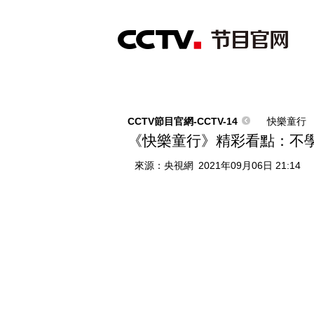
首頁
直播
節目單
綜合
新聞
財經
綜藝
中文國際
體
CCTV節目官網-CCTV-14
快樂童行
《快樂童行》精彩看點：不
來源：
央視網
2021年09月06日 21:14