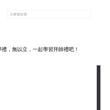
頻道大全
欄目大全
片庫
4K專區
聽
育
電影
國防軍事
電視劇
紀錄
科教
戲曲
社會與法
少
學禮，無以立，一起學習拜師禮吧！