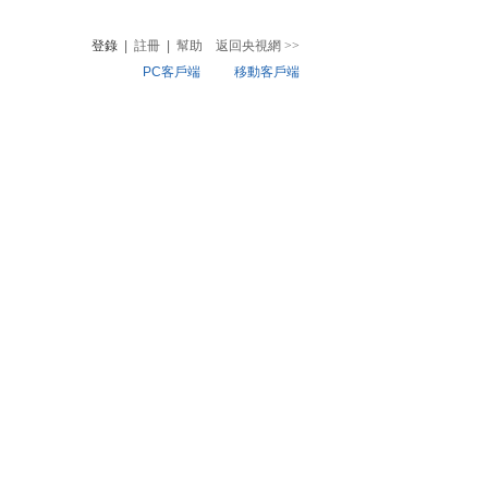
登錄
|
註冊
|
幫助
返回央視網
>>
PC客戶端
移動客戶端
音
熱榜
微視頻
兒
音樂
體育賽事
農業農村